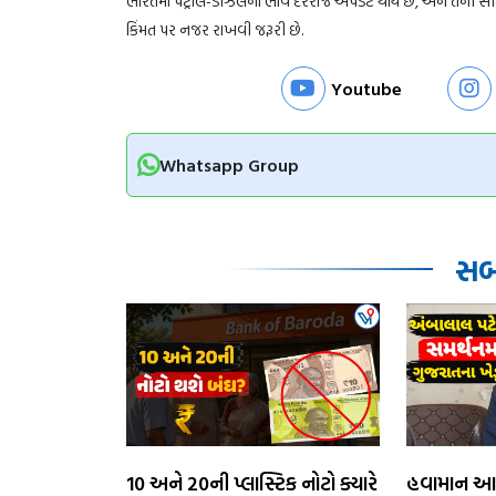
ભારતમાં પેટ્રોલ-ડીઝલના ભાવ દરરોજ અપડેટ થાય છે, અને તેની સી
કિંમત પર નજર રાખવી જરૂરી છે.
Youtube
Whatsapp Group
સબં
₹10 અને ₹20ની પ્લાસ્ટિક નોટો ક્યારે
​હવામાન આ