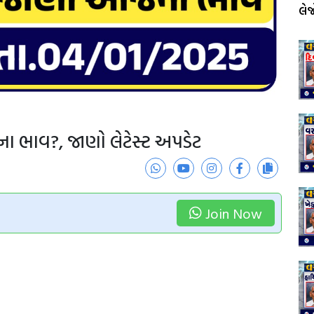
લે
ના ભાવ?, જાણો લેટેસ્ટ અપડેટ
Join Now