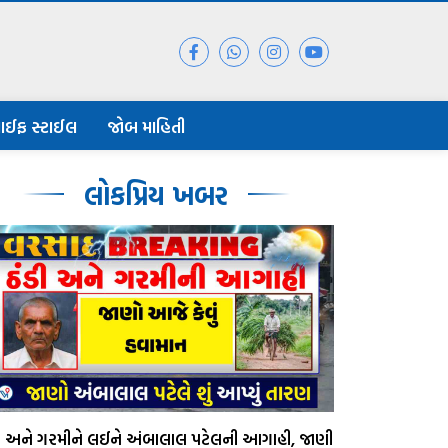
ાઈફ સ્ટાઈલ
જોબ માહિતી
લોકપ્રિય ખબર
ડી અને ગરમીને લઈને અંબાલાલ પટેલની આગાહી, જાણી