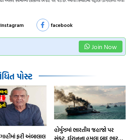
ધી અસર સામાન્ય લોકોના બજેટ પર પડે છે. આવી સ્થિતિમાં પેટ્રોલ-ડીઝલની નવી
Instagram
facebook
Join Now
ધિત પોસ્ટ
​હોર્મુઝમાં ભારતીય જહાજો પર
ગાહીમાં ફરી અંબાલાલ
સંકટ, ઈરાનના હુમલા બાદ ભારતનું