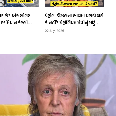
ખબર છે? એક સોલર
પેટ્રોલ-ડીઝલના ભાવમાં ઘટાડો થશે
 દરમિયાન કેટલી
કે નહીં? પેટ્રોલિયમ મંત્રીનું મોટું
ન્ન કરે છે
નિવેદન
02 July, 2026