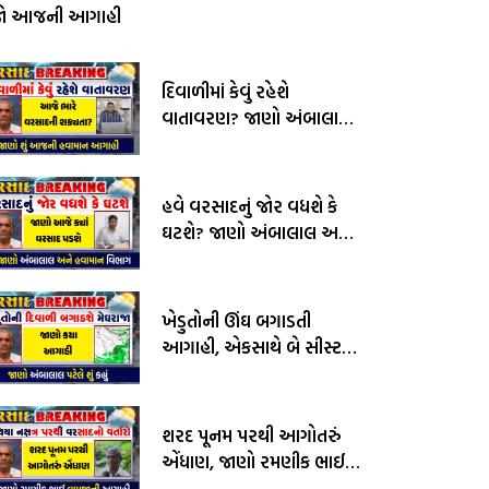
જો આજની આગાહી
દિવાળીમાં કેવું રહેશે
વાતાવરણ? જાણો અંબાલાલ
પટેલ અને પરેશ ગોસ્વામીની
આગાહી
હવે વરસાદનું જોર વધશે કે
ઘટશે? જાણો અંબાલાલ અને
હવામાન વિભાગની આગાહી
ખેડુતોની ઊંઘ બગાડતી
આગાહી, એકસાથે બે સીસ્ટમ
સક્રીય, જાણો અંબાલાલ
પટેલની આગાહી
શરદ પૂનમ પરથી આગોતરું
એંધાણ, જાણો રમણીક ભાઈ
વામજાની આગાહી