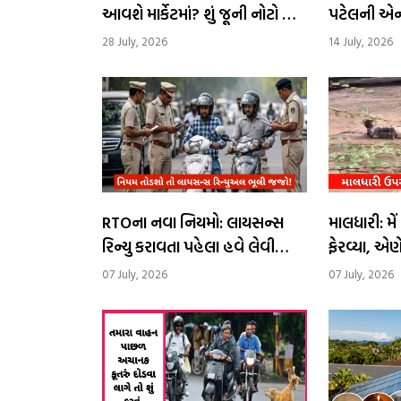
આવશે માર્કેટમાં? શું જૂની નોટો બંધ
પટેલની એન્ટ્ર
થશે?
એમણે ?
28 July, 2026
14 July, 2026
RTOના નવા નિયમો: લાયસન્સ
માલધારી: મ
રિન્યુ કરાવતા પહેલા હવે લેવી
ફેરવ્યા, એણ
પડશે ખાસ ટ્રેનિંગ
07 July, 2026
07 July, 2026