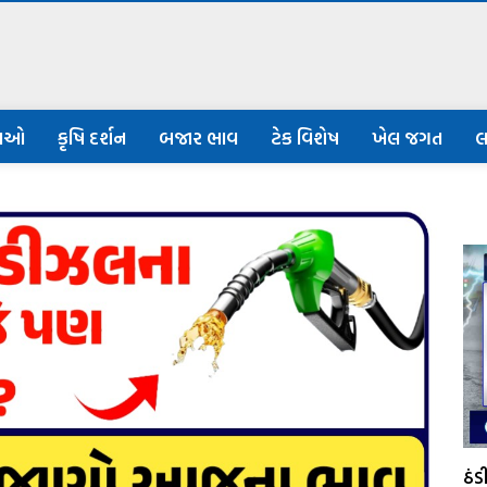
નાઓ
કૃષિ દર્શન
બજાર ભાવ
ટેક વિશેષ
ખેલ જગત
લ
ઠં