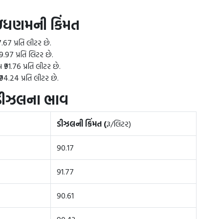
ંધણમની કિંમત
.67 પ્રતિ લીટર છે.
.97 પ્રતિ લિટર છે.
₹91.76 પ્રતિ લીટર છે.
94.24 પ્રતિ લીટર છે.
લ ડીઝલના ભાવ
ડીઝલની કિંમત (
રૂ/લિટર)
90.17
91.77
90.61