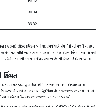
90.43
90.04
89.82
્સાઈઝ ડ્યુટી, ડીલર કમિશન અને વેટ ઉમેર્યા પછી, તેમની કિંમતો મૂળ કિંમત કરતાં
રફારોની પણ સીધી અસર ભારતીય ગ્રાહકો પર પડે છે. તેલની કિંમતમાં આ વધારાથી
એ રહેશે કે આગામી દિવસોમાં વૈશ્વિક બજારમાં તેલની કિંમત કઈ દિશામાં જાય છે
ી કિંમત
તમે ઘરે બેઠા પણ SMS દ્વારા ઈંધણની કિંમત જાણી શકો છો. ઇન્ડિયન ઓઇલ
ોડ SMSકરો. આવો જ SMS ભારત પેટ્રોલિયમ નંબર 9223112222 પર મોકલો. જો
HP અને તમારા શહેરનો પિન કોડ 9222201122 નંબર પર SMS કરો.