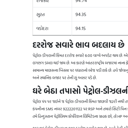
રાજકોટ
94.74
સુરત
94.35
વડોદરા
94.15
દરરોજ સવારે ભાવ બદલાય છે
પેટ્રોલ-ડીઝલની કિંમત દરરોજ સવારે 6:00 વાગ્યે અપડેટ થાય છે. એક
લગભગ ડબલ થઈ જાય છે. આ કારણે આંતરરાષ્ટ્રીય બજારમાં નાના ફે
સામાન્ય માણસના ખિસ્સા પર વધારાનો બોજ પડી શકે છે. હવે જોવાનું 
અને સ્થાનિક બજાર પર તેની શું અસર પડે છે.
ઘરે બેઠા તપાસો પેટ્રોલ-ડીઝલન
પેટ્રોલ પંપ પર જઈને જ પેટ્રોલ-ડીઝલની કિંમત જાણવી જરૂરી નથી 
કંપનીના SMS નંબર 9222201122 પર RSP અને તમારો સિટી પિન ક
તમે હિન્દુસ્તાન પેટ્રોલિયમ કોર્પોરેશન લિમિટેડના ગ્રાહક છો, તો 