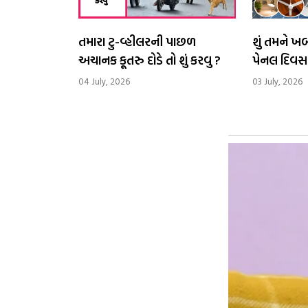
તમારા ટુ-વ્હીલરની પાછળ
શું તમને 
અચાનક કૂતરુ દોડે તો શું કરવુ ?
પેનલ દિવસ
વીજળી ઉત્પ
04 July, 2026
03 July, 2026