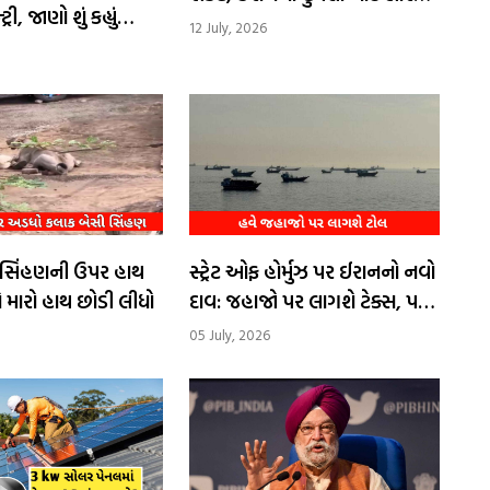
ી, જાણો શું કહ્યું
કડક વલણ
12 July, 2026
ેં સિંહણની ઉપર હાથ
સ્ટ્રેટ ઓફ હોર્મુઝ પર ઈરાનનો નવો
ે મારો હાથ છોડી લીધો
દાવ: જહાજો પર લાગશે ટેક્સ, પણ
મિત્ર દેશોને મળશે ખાસ છૂટ
05 July, 2026