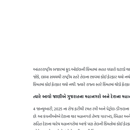
આંતરરાષ્ટ્રીય બજારમાં ક્રૂડ ઓઈલની કિંમતમાં સતત વધારો ઘટાડો થઈ 
જોકે, લાંબા સમયથી રાષ્ટ્રીય સ્તરે તેલના ભાવમાં કોઈ ફેરફાર થયો
કિંમતમાં કોઈ ફેરફાર થયો નથી. જ્યારે રાજ્ય સ્તરે કિંમતમાં થોડો ફેરફ
ત્યારે આવો જાણીએ ગુજરાતના મહાનગરો અને દેશના મહાનગરો
4 જાન્યુઆરી, 2025 ના રોજ ફરીથી રમત રમી અને પેટ્રોલ-ડીઝલના નવ
છે. આ કંપનીઓએ દેશના ચાર મહાનગરો તેમજ ઝારખંડ, બિહાર અને ઉત્તર
સહિત દેશના ચારેય મહાનગરોમાં આજે પણ તેલની કિંમતોમાં કોઈ ફેરફા