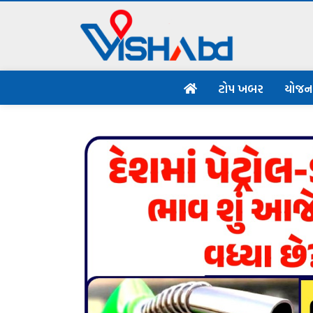
ટોપ ખબર
યોજ