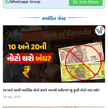
Join Now
Whatsapp Group
સબંધિત પોસ્ટ
₹10 અને ₹20ની પ્લાસ્ટિક નોટો ક્યારે આવશે માર્કેટમાં? શું જૂની નોટો બંધ થશે?
28 July, 2026