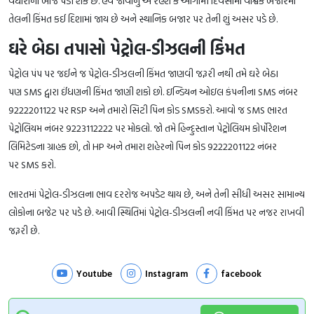
વધારાનો બોજ પડી શકે છે. હવે જોવાનું એ રહેશે કે આગામી દિવસોમાં વૈશ્વિક બજારમાં
તેલની કિંમત કઈ દિશામાં જાય છે અને સ્થાનિક બજાર પર તેની શું અસર પડે છે.
ઘરે બેઠા તપાસો પેટ્રોલ-ડીઝલની કિંમત
પેટ્રોલ પંપ પર જઈને જ પેટ્રોલ-ડીઝલની કિંમત જાણવી જરૂરી નથી તમે ઘરે બેઠા
પણ SMS દ્વારા ઈંધણની કિંમત જાણી શકો છો. ઇન્ડિયન ઓઇલ કંપનીના SMS નંબર
9222201122 પર RSP અને તમારો સિટી પિન કોડ SMSકરો. આવો જ SMS ભારત
પેટ્રોલિયમ નંબર 9223112222 પર મોકલો. જો તમે હિન્દુસ્તાન પેટ્રોલિયમ કોર્પોરેશન
લિમિટેડના ગ્રાહક છો, તો HP અને તમારા શહેરનો પિન કોડ 9222201122 નંબર
પર SMS કરો.
ભારતમાં પેટ્રોલ-ડીઝલના ભાવ દરરોજ અપડેટ થાય છે, અને તેની સીધી અસર સામાન્ય
લોકોના બજેટ પર પડે છે. આવી સ્થિતિમાં પેટ્રોલ-ડીઝલની નવી કિંમત પર નજર રાખવી
જરૂરી છે.
Youtube
Instagram
facebook