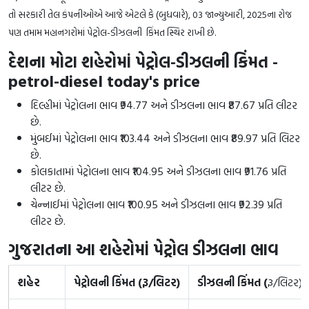
તો સરકારી તેલ કંપનીઓએ આજે ​​એટલે કે (બુધવારે), 03 જાન્યુઆરી, 2025ના રોજ
પણ તમામ મહાનગરોમાં પેટ્રોલ-ડીઝલની કિંમત સ્થિર રાખી છે.
દેશના મોટા શહેરોમાં પેટ્રોલ-ડીઝલની કિંમત -
petrol-diesel today's price
દિલ્હીમાં પેટ્રોલના ભાવ ₹94.77 અને ડીઝલના ભાવ ₹87.67 પ્રતિ લીટર
છે.
મુંબઈમાં પેટ્રોલના ભાવ ₹103.44 અને ડીઝલના ભાવ ₹89.97 પ્રતિ લિટર
છે.
કોલકાતામાં પેટ્રોલના ભાવ ₹104.95 અને ડીઝલના ભાવ ₹91.76 પ્રતિ
લીટર છે.
ચેન્નાઈમાં પેટ્રોલના ભાવ ₹100.95 અને ડીઝલના ભાવ ₹92.39 પ્રતિ
લીટર છે.
ગુજરાતના આ શહેરોમાં પેટ્રોલ ડીઝલના ભાવ
શહેર
પેટ્રોલની કિંમત (રૂ/લિટર)
ડીઝલની કિંમત (
રૂ/લિટર)