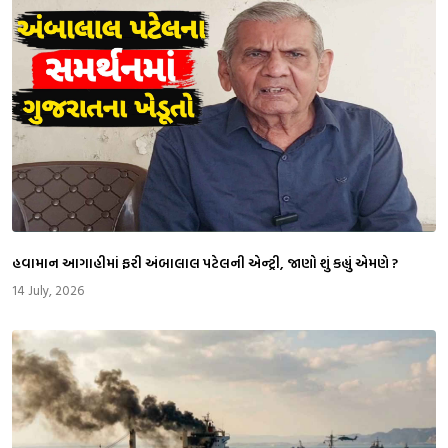
​હવામાન આગાહીમાં ફરી અંબાલાલ પટેલની એન્ટ્રી, જાણો શું કહ્યું એમણે ?
14 July, 2026