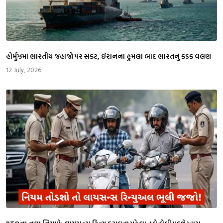
​હોર્મુઝમાં ભારતીય જહાજો પર સંકટ, ઈરાનના હુમલા બાદ ભારતનું કડક વલણ
12 July, 2026