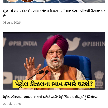
શું તમને ખબર છે? એક સોલર પેનલ દિવસ દરમિયાન કેટલી વીજળી ઉત્પન્ન કરે
છે
03 July, 2026
પેટ્રોલ-ડીઝલના ભાવમાં ઘટાડો થશે કે નહીં? પેટ્રોલિયમ મંત્રીનું મોટું નિવેદન
02 July, 2026