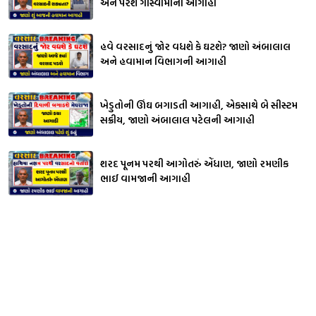
અને પરેશ ગોસ્વામીની આગાહી
હવે વરસાદનું જોર વધશે કે ઘટશે? જાણો અંબાલાલ
અને હવામાન વિભાગની આગાહી
ખેડુતોની ઊંઘ બગાડતી આગાહી, એકસાથે બે સીસ્ટમ
સક્રીય, જાણો અંબાલાલ પટેલની આગાહી
શરદ પૂનમ પરથી આગોતરું એંધાણ, જાણો રમણીક
ભાઈ વામજાની આગાહી