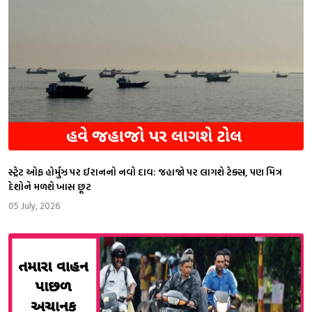
સ્ટ્રેટ ઓફ હોર્મુઝ પર ઈરાનનો નવો દાવ: જહાજો પર લાગશે ટેક્સ, પણ મિત્ર
દેશોને મળશે ખાસ છૂટ
05 July, 2026