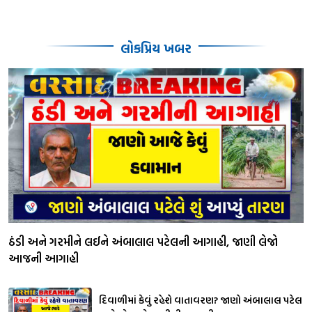
લોકપ્રિય ખબર
ઠંડી અને ગરમીને લઈને અંબાલાલ પટેલની આગાહી, જાણી લેજો
આજની આગાહી
દિવાળીમાં કેવું રહેશે વાતાવરણ? જાણો અંબાલાલ પટેલ