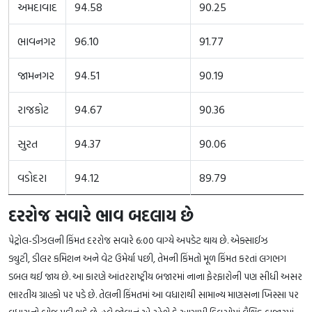
અમદાવાદ
94.58
90.25
ભાવનગર
96.10
91.77
જામનગર
94.51
90.19
રાજકોટ
94.67
90.36
સુરત
94.37
90.06
વડોદરા
94.12
89.79
દરરોજ સવારે ભાવ બદલાય છે
પેટ્રોલ-ડીઝલની કિંમત દરરોજ સવારે 6:00 વાગ્યે અપડેટ થાય છે. એક્સાઈઝ
ડ્યુટી, ડીલર કમિશન અને વેટ ઉમેર્યા પછી, તેમની કિંમતો મૂળ કિંમત કરતાં લગભગ
ડબલ થઈ જાય છે. આ કારણે આંતરરાષ્ટ્રીય બજારમાં નાના ફેરફારોની પણ સીધી અસર
ભારતીય ગ્રાહકો પર પડે છે. તેલની કિંમતમાં આ વધારાથી સામાન્ય માણસના ખિસ્સા પર