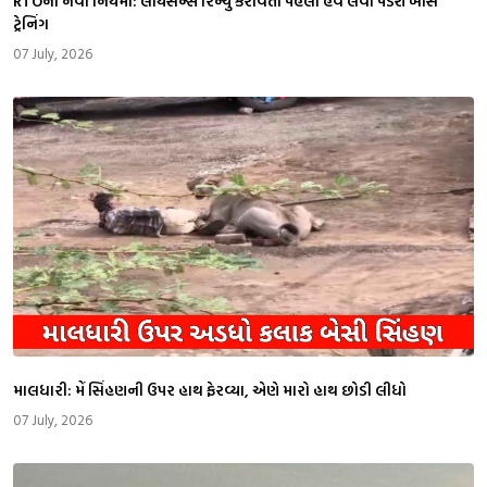
RTOના નવા નિયમો: લાયસન્સ રિન્યુ કરાવતા પહેલા હવે લેવી પડશે ખાસ
ટ્રેનિંગ
07 July, 2026
માલધારી: મેં સિંહણની ઉપર હાથ ફેરવ્યા, એણે મારો હાથ છોડી લીધો
07 July, 2026