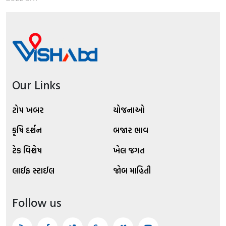
Our Links
ટોપ ખબર
યોજનાઓ
કૃષિ દર્શન
બજાર ભાવ
ટેક વિશેષ
ખેલ જગત
લાઈફ સ્ટાઈલ
જોબ માહિતી
Follow us