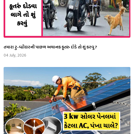
તમારા ટુ-વ્હીલરની પાછળ અચાનક કૂતરુ દોડે તો શું કરવુ ?
04 July, 2026