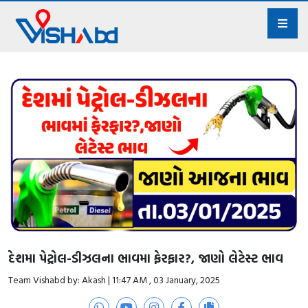
દેશમા પેટ્રોલ-ડીઝલના ભાવમા ફેરફાર?, જાણો લેટેસ્ટ ભાવ
Team Vishabd by: Akash | 11:47 AM , 03 January, 2025