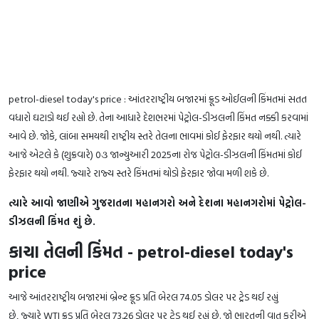
petrol-diesel today's price : આંતરરાષ્ટ્રીય બજારમાં ક્રૂડ ઓઈલની કિંમતમાં સતત
વધારો ઘટાડો થઈ રહ્યો છે. તેના આધારે દેશભરમાં પેટ્રોલ-ડીઝલની કિંમત નક્કી કરવામાં
આવે છે. જોકે, લાંબા સમયથી રાષ્ટ્રીય સ્તરે તેલના ભાવમાં કોઈ ફેરફાર થયો નથી. ત્યારે
આજે એટલે કે (શુક્રવારે) 0૩ જાન્યુઆરી 2025ના રોજ પેટ્રોલ-ડીઝલની કિંમતમાં કોઈ
ફેરફાર થયો નથી. જ્યારે રાજ્ય સ્તરે કિંમતમાં થોડો ફેરફાર જોવા મળી શકે છે.
ત્યારે આવો જાણીએ ગુજરાતના મહાનગરો અને દેશના મહાનગરોમાં પેટ્રોલ-
ડીઝલની કિંમત શું છે.
કાચા તેલની કિંમત - petrol-diesel today's
price
આજે આંતરરાષ્ટ્રીય બજારમાં બ્રેન્ટ ક્રૂડ પ્રતિ બેરલ 74.05 ડોલર પર ટ્રેડ થઈ રહ્યું
છે, જ્યારે WTI ક્રૂડ પ્રતિ બેરલ 73.26 ડોલર પર ટ્રેડ થઈ રહ્યું છે. જો ભારતની વાત કરીએ