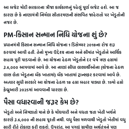
આ બજેટ મોદી સરકારના ત્રીજા કાર્યકાળનું પહેલું પૂર્ણ બજેટ હશે. આ જ
કારણ છે કે નાણામંત્રી નિર્મલા સીતારમણની સંભવિત જાહેરાતો પર ખેડૂતોની
નજર છે.
PM-કિસાન સન્માન નિધિ યોજના શું છે?
પ્રધાનમંત્રી કિસાન સન્માન નિધિ યોજના 1 ડિસેમ્બર 2018ના રોજ શરૂ
કરવામાં આવી હતી. તેનો મુખ્ય ઉદ્દેશ્ય નાના અને સીમાંત ખેડૂતોને આર્થિક
સહાય પૂરી પાડવાનો છે. આ યોજના હેઠળ ખેડૂતોને દર વર્ષે ત્રણ હપ્તામાં
રૂ.6,000 આપવામાં આવે છે. આ નાણાં સીધા લાભાર્થીઓના (યોજના હેઠળ
લાભ લેતા ખેડૂતના બેંક ખાતામાં) બેંક ખાતામાં ટ્રાન્સફર કરવામાં આવે છે.
અત્યાર સુધી સરકારે આ યોજના હેઠળ 18 હપ્તા બહાર પાડ્યા છે. 19મો હપ્તો
ફેબ્રુઆરી 2025માં આવવાની ધારણા છે.
પૈસા વધારવાની જરૂર કેમ છે?
ખેડૂતો અને નિષ્ણાતો માને છે કે મોંઘવારી અને વધતા જતા ખેતી ખર્ચને
કારણે રૂ.6,000 ની સહાય પૂરતી નથી. વધુ પૈસા મળવાથી ખેડૂતો ખેતીમાં વધુ
સારી રીતે રોકાણ કરી શકશે. ઉપરાંત, આ પગલું ગ્રામીણ અર્થતંત્રને પણ