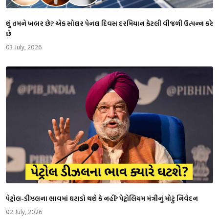
શું તમને ખબર છે? એક સોલર પેનલ દિવસ દરમિયાન કેટલી વીજળી ઉત્પન્ન કરે
છે
03 July, 2026
પેટ્રોલ-ડીઝલના ભાવમાં ઘટાડો થશે કે નહીં? પેટ્રોલિયમ મંત્રીનું મોટું નિવેદન
02 July, 2026