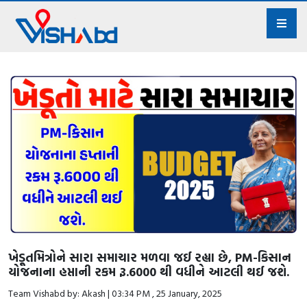
ખેડૂતમિત્રોને સારા સમાચાર મળવા જઈ રહ્યા છે, PM-કિસાન
યોજનાના હપ્તાની રકમ રૂ.6000 થી વધીને આટલી થઈ જશે.
Team Vishabd by: Akash | 03:34 PM , 25 January, 2025