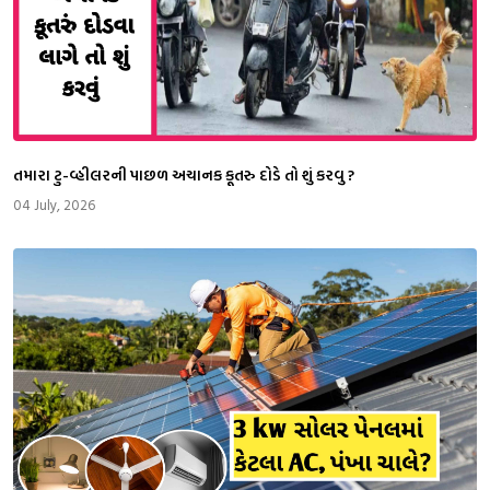
તમારા ટુ-વ્હીલરની પાછળ અચાનક કૂતરુ દોડે તો શું કરવુ ?
04 July, 2026