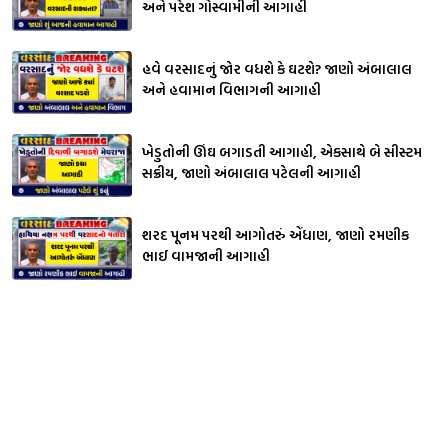
અને પરેશ ગોસ્વામીની આગાહી
હવે વરસાદનું જોર વધશે કે ઘટશે? જાણો અંબાલાલ
અને હવામાન વિભાગની આગાહી
ખેડુતોની ઊંઘ બગાડતી આગાહી, એકસાથે બે સીસ્ટમ
સક્રીય, જાણો અંબાલાલ પટેલની આગાહી
શરદ પૂનમ પરથી આગોતરું એંધાણ, જાણો રમણીક
ભાઈ વામજાની આગાહી