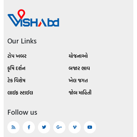
Our Links
ટોપ ખબર
યોજનાઓ
કૃષિ દર્શન
બજાર ભાવ
ટેક વિશેષ
ખેલ જગત
લાઈફ સ્ટાઈલ
જોબ માહિતી
Follow us