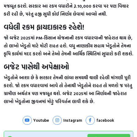
મજબૂત કરશે. સરકાર આ રકમ વધારીને રૂ.10,000 કરવા પર પણ વિચાર
કરી રહી છે, પરંતુ હજી સુધી કોઈ નિર્ણય લેવામાં આવ્યો નથી.
વધેલી રકમ ફાયદાકારક રહેશે!
જો બજેટ 2025માં PM-કિસાન યોજનાની રકમ વધારવાની જાહેરાત થાય છે,
તો લાખો ખેડૂતો માટે મોટી રાહત હશે. વધુ નાણાકીય સહાય ખેડૂતોને તેમના
કૃષિ કાર્યમાં મદદ કરશે અને તેઓ તેમની આર્થિક સ્થિતિમાં સુધારો કરી શકશે.
બજેટ પાસેથી અપેક્ષાઓ
ખેડૂતોને આશા છે કે સરકાર તેમની લાંબા સમયથી ચાલી રહેલી માંગણી પૂરી
કરશે. જો રકમ વધારવામાં આવે તો તેનાથી ખેડૂતોને રાહત તો મળશે જ પરંતુ
ગ્રામીણ અર્થતંત્ર પણ મજબૂત થશે. બજેટ 2025માં આ નિર્ણયની જાહેરાત
લાખો ખેડૂતોના જીવનમાં મોટું પરિવર્તન લાવી શકે છે.
Youtube
Instagram
facebook