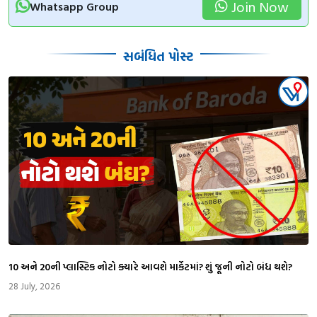
Join Now
Whatsapp Group
સબંધિત પોસ્ટ
₹10 અને ₹20ની પ્લાસ્ટિક નોટો ક્યારે આવશે માર્કેટમાં? શું જૂની નોટો બંધ થશે?
28 July, 2026