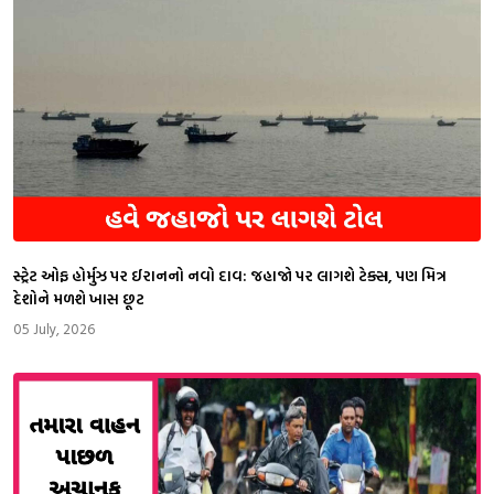
સ્ટ્રેટ ઓફ હોર્મુઝ પર ઈરાનનો નવો દાવ: જહાજો પર લાગશે ટેક્સ, પણ મિત્ર
દેશોને મળશે ખાસ છૂટ
05 July, 2026