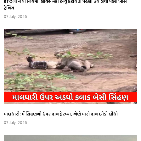
RTOના નવા નિયમો: લાયસન્સ રિન્યુ કરાવતા પહેલા હવે લેવી પડશે ખાસ
ટ્રેનિંગ
07 July, 2026
માલધારી: મેં સિંહણની ઉપર હાથ ફેરવ્યા, એણે મારો હાથ છોડી લીધો
07 July, 2026