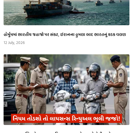
​હોર્મુઝમાં ભારતીય જહાજો પર સંકટ, ઈરાનના હુમલા બાદ ભારતનું કડક વલણ
12 July, 2026