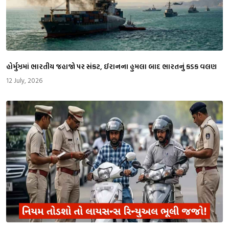
​હોર્મુઝમાં ભારતીય જહાજો પર સંકટ, ઈરાનના હુમલા બાદ ભારતનું કડક વલણ
12 July, 2026