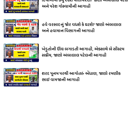
અને પરેશ ગોસ્વામીની આગાહી
હવે વરસાદનું જોર વધશે કે ઘટશે? જાણો અંબાલાલ
અને હવામાન વિભાગની આગાહી
ખેડુતોની ઊંઘ બગાડતી આગાહી, એકસાથે બે સીસ્ટમ
સક્રીય, જાણો અંબાલાલ પટેલની આગાહી
શરદ પૂનમ પરથી આગોતરું એંધાણ, જાણો રમણીક
ભાઈ વામજાની આગાહી