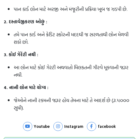
પાન કાર્ડ લોન માટે અરજી અને મંજૂરીની પ્રક્રિયા ખૂબ જ ઝડપી છે.
2. દસ્તાવેજીકરણ ઓછું :
તમે પાન કાર્ડ અને ક્રેડિટ સ્કોરની મદદથી જ સરળતાથી લોન મેળવી
શકો છો.
3. કોઈ ગેરેંટી નથી :
આ લોન માટે કોઈ ગેરંટી અથવાતો મિલકતની ગીરવે મૂકવાની જરૂર
નથી.
4. નાની લોન માટે યોગ્ય :
જેઓને નાની રકમની જરૂર હોય તેમના માટે તે આદર્શ છે (રૂ.૫૦૦૦
સુધી).
Youtube
Instagram
facebook