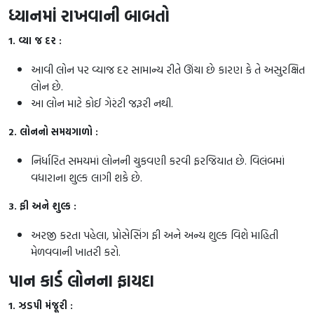
ધ્યાનમાં રાખવાની બાબતો
1. વ્યા જ દર :
આવી લોન પર વ્યાજ દર સામાન્ય રીતે ઊંચા છે કારણ કે તે અસુરક્ષિત
લોન છે.
આ લોન માટે કોઈ ગેરંટી જરૂરી નથી.
2. લોનનો સમયગાળો :
નિર્ધારિત સમયમાં લોનની ચુકવણી કરવી ફરજિયાત છે. વિલંબમાં
વધારાના શુલ્ક લાગી શકે છે.
3. ફી અને શુલ્ક :
અરજી કરતા પહેલા, પ્રોસેસિંગ ફી અને અન્ય શુલ્ક વિશે માહિતી
મેળવવાની ખાતરી કરો.
પાન કાર્ડ લોનના ફાયદા
1. ઝડપી મંજૂરી :