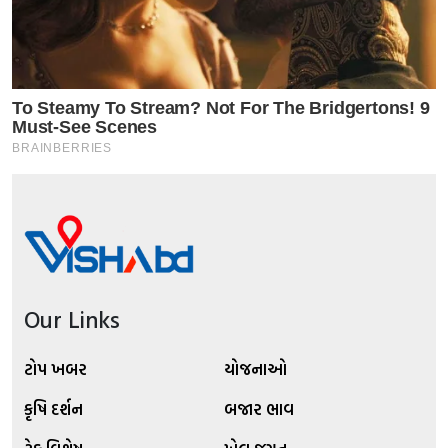
Our Links
ટોપ ખબર
યોજનાઓ
કૃષિ દર્શન
બજાર ભાવ