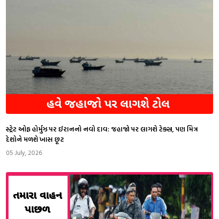
સ્ટ્રેટ ઓફ હોર્મુઝ પર ઈરાનનો નવો દાવ: જહાજો પર લાગશે ટેક્સ, પણ મિત્ર
દેશોને મળશે ખાસ છૂટ
05 July, 2026