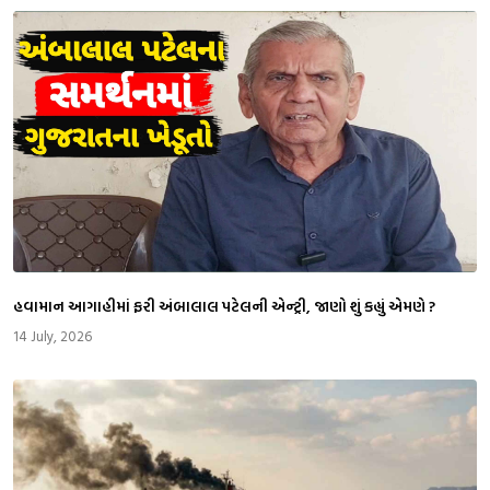
​હવામાન આગાહીમાં ફરી અંબાલાલ પટેલની એન્ટ્રી, જાણો શું કહ્યું એમણે ?
14 July, 2026