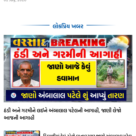
લોકપ્રિય ખબર
ઠંડી અને ગરમીને લઈને અંબાલાલ પટેલની આગાહી, જાણી લેજો
આજની આગાહી
દિવાળીમાં કેવું રહેશે વાતાવરણ? જાણો અંબાલાલ પટેલ