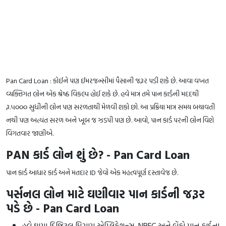
Pan Card Loan : કોઈને પણ ઈમરજન્સીમાં પૈસાની જરૂર પડી શકે છે. આવા વખત
વ્યક્તિગત લોન એક શ્રેષ્ઠ વિકલ્પ હોઈ શકે છે. હવે માત્ર તમે પાન કાર્ડની મદદથી
રૂ.૫૦૦૦ સુધીની લોન પણ સરળતાથી મેળવી શકો છો. આ પ્રક્રિયા માત્ર સમય બચાવતી
નથી પણ અત્યંત સરળ અને ખૂબ જ ઝડપી પણ છે. આવો, પાન કાર્ડ પરની લોન વિશે
વિગતવાર જાણીએ.
PAN કાર્ડ લોન શું છે? - Pan Card Loan
પાન કાર્ડ આધાર કાર્ડ અને મતદાર ID જેવો એક મહત્વપૂર્ણ દસ્તાવેજ છે.
પર્સનલ લોન માટે ઘણીવાર પાન કાર્ડની જરૂર
પડે છે - Pan Card Loan
હવે ઘણા ડિજિટલ ધિરાણ એપ્લિકેશન્સ, NBFC અને બેંકો પાન કાર્ડના