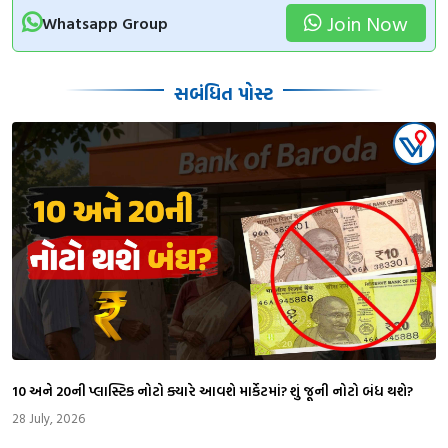
Join Now
Whatsapp Group
સબંધિત પોસ્ટ
₹10 અને ₹20ની પ્લાસ્ટિક નોટો ક્યારે આવશે માર્કેટમાં? શું જૂની નોટો બંધ થશે?
28 July, 2026