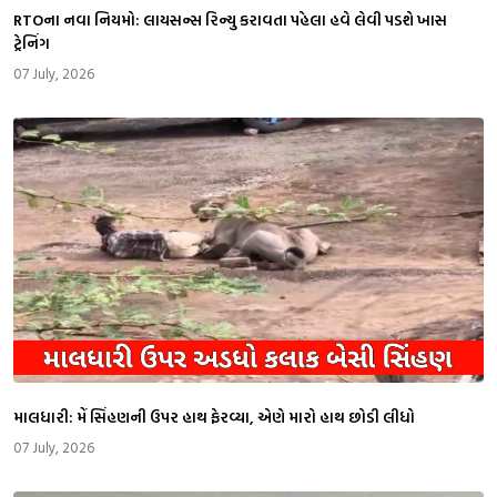
RTOના નવા નિયમો: લાયસન્સ રિન્યુ કરાવતા પહેલા હવે લેવી પડશે ખાસ
ટ્રેનિંગ
07 July, 2026
માલધારી: મેં સિંહણની ઉપર હાથ ફેરવ્યા, એણે મારો હાથ છોડી લીધો
07 July, 2026