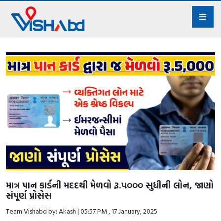
માત્ર પાન કાર્ડની મદદથી મેળવો રૂ.૫૦૦૦ સુધીની લોન, જાણો
સંપૂર્ણ પ્રોસેસ
Team Vishabd by: Akash | 05:57 PM , 17 January, 2025