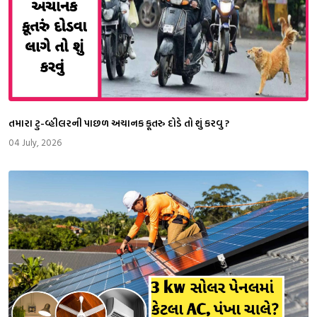
તમારા ટુ-વ્હીલરની પાછળ અચાનક કૂતરુ દોડે તો શું કરવુ ?
04 July, 2026