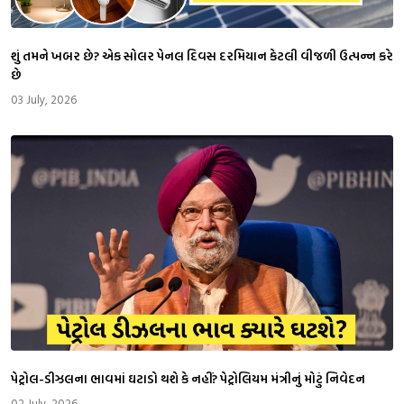
શું તમને ખબર છે? એક સોલર પેનલ દિવસ દરમિયાન કેટલી વીજળી ઉત્પન્ન કરે
છે
03 July, 2026
પેટ્રોલ-ડીઝલના ભાવમાં ઘટાડો થશે કે નહીં? પેટ્રોલિયમ મંત્રીનું મોટું નિવેદન
02 July, 2026