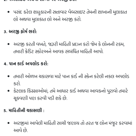
પસંદ કરેલ શાહુકારની સત્તાવાર વેબસાઇટ તેમની શાખાની મુલાકાત
લો અથવા મુલાકાત લો અને અરજી કરો.
3. અરજી ફોર્મ ભરો:
અરજી કરતી વખતે, જરૂરી માહિતી પ્રદાન કરો જેમ કે લોનની રકમ,
તમારી ક્રેડિટ સ્કોરઅને આવક સંબંધિત માહિતી આપો.
4. પાન કાર્ડ અપલોડ કરો:
તમારી ઓળખ ચકાસવા માટે પાન કાર્ડ ની સ્કેન કરેલી નકલ અપલોડ
કરો.
કેટલાક કિસ્સાઓમાં, તમે આધાર કાર્ડ અથવા આવકનો પુરાવો તમારે
ચૂકવણી પણ કરવી પડી શકે છે.
5. માહિતીની ચકાસણી :
અરજીમાં આપેલી માહિતી સાચી જણાય તો તરત જ લોન મંજૂર કરવામાં
આવે છે.