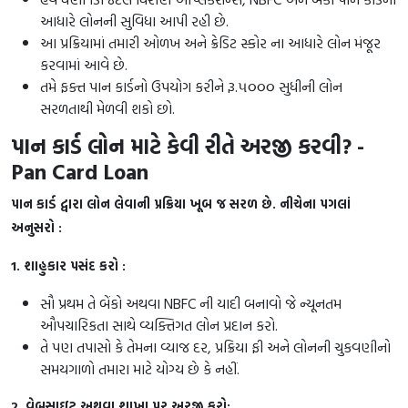
આધારે લોનની સુવિધા આપી રહી છે.
આ પ્રક્રિયામાં તમારી ઓળખ અને ક્રેડિટ સ્કોર ના આધારે લોન મંજૂર
કરવામાં આવે છે.
તમે ફક્ત પાન કાર્ડનો ઉપયોગ કરીને રૂ.૫૦૦૦ સુધીની લોન
સરળતાથી મેળવી શકો છો.
પાન કાર્ડ લોન માટે કેવી રીતે અરજી કરવી? -
Pan Card Loan
પાન કાર્ડ દ્વારા લોન લેવાની પ્રક્રિયા ખૂબ જ સરળ છે. નીચેના પગલાં
અનુસરો :
1. શાહુકાર પસંદ કરો :
સૌ પ્રથમ તે બેંકો અથવા NBFC ની યાદી બનાવો જે ન્યૂનતમ
ઔપચારિકતા સાથે વ્યક્તિગત લોન પ્રદાન કરો.
તે પણ તપાસો કે તેમના વ્યાજ દર, પ્રક્રિયા ફી અને લોનની ચુકવણીનો
સમયગાળો તમારા માટે યોગ્ય છે કે નહીં.
2. વેબસાઇટ અથવા શાખા પર અરજી કરો: