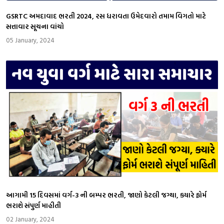
GSRTC અમદાવાદ ભરતી 2024, રસ ધરાવતા ઉમેદવારો તમામ વિગતો માટે
સત્તાવાર સૂચના વાંચો
05 January, 2024
આગામી 15 દિવસમાં વર્ગ-3 ની બમ્પર ભરતી, જાણો કેટલી જગ્થા, કયારે ફોર્મ
ભરાશે સંપુર્ણ માહીતી
02 January, 2024