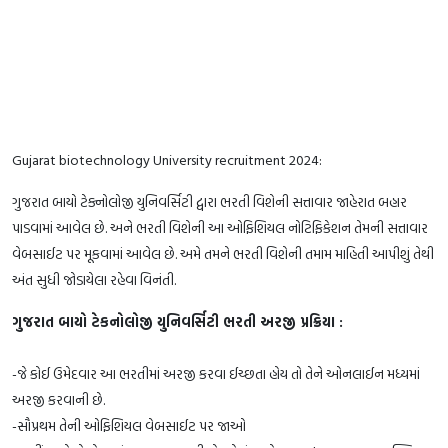
Gujarat biotechnology University recruitment 2024:
ગુજરાત બાયો ટેક્નોલોજી યુનિવર્સિટી દ્વારા ભરતી વિશેની સત્તાવાર જાહેરાત બહાર
પાડવામાં આવેલ છે. અને ભરતી વિશેની આ ઓફિશિયલ નોટિફિકેશન તેમની સત્તાવાર
વેબસાઈટ પર મૂકવામાં આવેલ છે. અમે તમને ભરતી વિશેની તમામ માહિતી આપીશું તેથી
અંત સુધી જોડાયેલા રહેવા વિનંતી.
ગુજરાત બાયો ટેકનોલોજી યુનિવર્સિટી ભરતી અરજી પ્રક્રિયા :
-જે કોઈ ઉમેદવાર આ ભરતીમાં અરજી કરવા ઈચ્છતા હોય તો તેને ઓનલાઈન મધ્યમાં
અરજી કરવાની છે.
-સૌપ્રથમ તેની ઓફિશિયલ વેબસાઈટ પર જાઓ