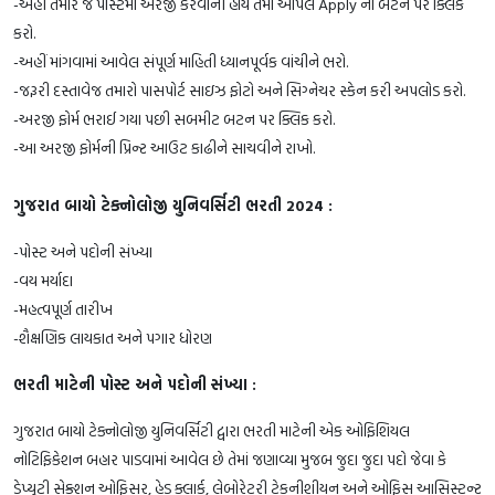
-અહીં તમારે જે પોસ્ટમાં અરજી કરવાની હોય તેમાં આપેલ Apply ના બટન પર ક્લિક
કરો.
-અહીં માંગવામાં આવેલ સંપૂર્ણ માહિતી ધ્યાનપૂર્વક વાંચીને ભરો.
-જરૂરી દસ્તાવેજ તમારો પાસપોર્ટ સાઇઝ ફોટો અને સિગ્નેચર સ્કેન કરી અપલોડ કરો.
-અરજી ફોર્મ ભરાઈ ગયા પછી સબમીટ બટન પર ક્લિક કરો.
-આ અરજી ફોર્મની પ્રિન્ટ આઉટ કાઢીને સાચવીને રાખો.
ગુજરાત બાયો ટેક્નોલોજી યુનિવર્સિટી ભરતી 2024 :
-પોસ્ટ અને પદોની સંખ્યા
-વય મર્યાદા
-મહત્વપૂર્ણ તારીખ
-શૈક્ષણિક લાયકાત અને પગાર ધોરણ
ભરતી માટેની પોસ્ટ અને પદોની સંખ્યા :
ગુજરાત બાયો ટેક્નોલોજી યુનિવર્સિટી દ્વારા ભરતી માટેની એક ઓફિશિયલ
નોટિફિકેશન બહાર પાડવામાં આવેલ છે તેમાં જણાવ્યા મુજબ જુદા જુદા પદો જેવા કે
ડેપ્યુટી સેક્શન ઓફિસર, હેડ ક્લાર્ક, લેબોરેટરી ટેકનીશીયન અને ઓફિસ આસિસ્ટન્ટ