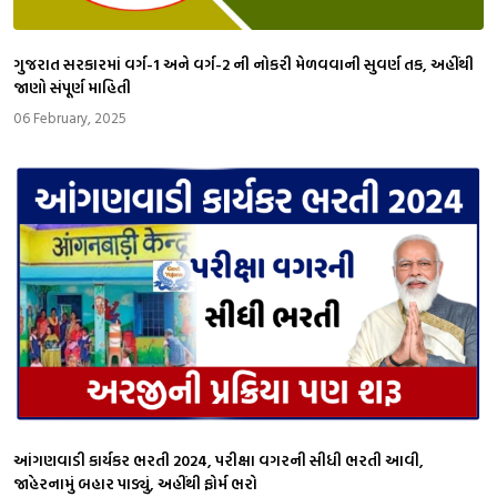
ગુજરાત સરકારમાં વર્ગ-1 અને વર્ગ-2 ની નોકરી મેળવવાની સુવર્ણ તક, અહીંથી
જાણો સંપૂર્ણ માહિતી
06 February, 2025
આંગણવાડી કાર્યકર ભરતી 2024, પરીક્ષા વગરની સીધી ભરતી આવી,
જાહેરનામું બહાર પાડ્યું, અહીંથી ફોર્મ ભરો