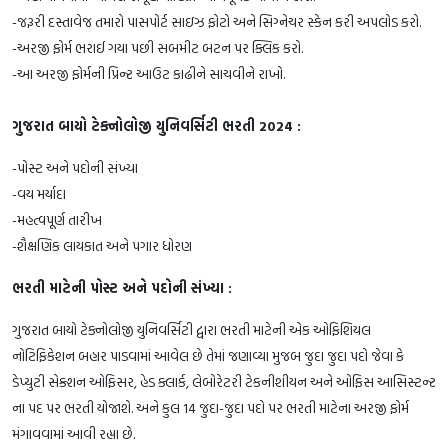
-જરૂરી દસ્તાવેજ તમારો પાસપોર્ટ સાઇઝ ફોટો અને સિગ્નેચર સ્કેન કરી અપલોડ કરો.
-અરજી ફોર્મ ભરાઈ ગયા પછી સબમીટ બટન પર ક્લિક કરો.
-આ અરજી ફોર્મની પ્રિન્ટ આઉટ કાઢીને સાચવીને રાખો.
ગુજરાત બાયો ટેક્નોલોજી યુનિવર્સિટી ભરતી 2024 :
-પોસ્ટ અને પદોની સંખ્યા
-વય મર્યાદા
-મહત્વપૂર્ણ તારીખ
-શૈક્ષણિક લાયકાત અને પગાર ધોરણ
ભરતી માટેની પોસ્ટ અને પદોની સંખ્યા :
ગુજરાત બાયો ટેક્નોલોજી યુનિવર્સિટી દ્વારા ભરતી માટેની એક ઓફિશિયલ
નોટિફિકેશન બહાર પાડવામાં આવેલ છે તેમાં જણાવ્યા મુજબ જુદા જુદા પદો જેવા કે
ડેપ્યુટી સેક્શન ઓફિસર, હેડ ક્લાર્ક, લેબોરેટરી ટેકનીશીયન અને ઓફિસ આસિસ્ટન્ટ
ના પદ પર ભરતી યોજાશે. અને કુલ 14 જુદા-જુદા પદો પર ભરતી માટેના અરજી ફોર્મ
મંગાવવામાં આવી રહ્યા છે.