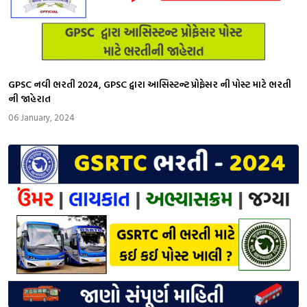
GPSC નવી ભરતી 2024, GPSC દ્વારા આસિસ્ટન્ટ પ્રોફેસર ની પોસ્ટ માટે ભરતી
ની જાહેરાત
06 January, 2024