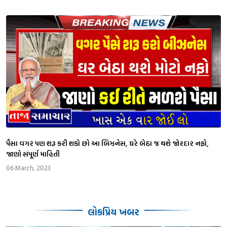
પૈસા વગર પણ શરૂ કરી શકો છો આ બિઝનેસ, ઘરે બેઠા જ થશે જોરદાર નફો,
જાણો સંપૂર્ણ માહિતી
06 March, 2023
લોકપ્રિય ખબર