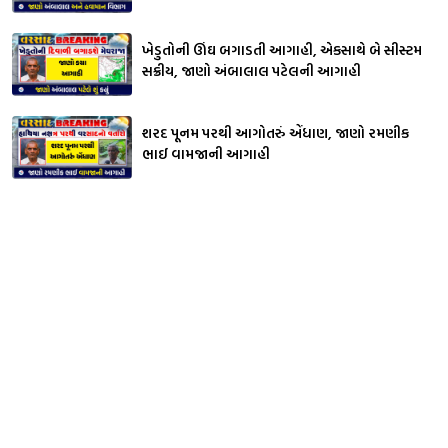
ખેડુતોની ઊંઘ બગાડતી આગાહી, એકસાથે બે સીસ્ટમ
સક્રીય, જાણો અંબાલાલ પટેલની આગાહી
શરદ પૂનમ પરથી આગોતરું એંધાણ, જાણો રમણીક
ભાઈ વામજાની આગાહી