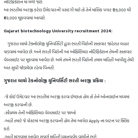
નોટિફિકેશન માં મળી જશે.
આ ભરતીમાં અરજી કરેલ ઉમેદવારની પસંદગી થશે તો તેને માસિક પગાર ₹ 26,000 થી
₹49,000 ચૂકવવામાં આવશે.
Gujarat biotechnology University recruitment 2024:
ગુજરાત બાયો ટેક્નોલોજી યુનિવર્સિટી દ્વારા ભરતી વિશેની સત્તાવાર જાહેરાત બહાર
પાડવામાં આવેલ છે. અને ભરતી વિશેની આ ઓફિશિયલ નોટિફિકેશન તેમની સત્તાવાર
વેબસાઈટ પર મૂકવામાં આવેલ છે. અમે તમને ભરતી વિશેની તમામ માહિતી આપીશું તેથી
અંત સુધી જોડાયેલા રહેવા વિનંતી.
ગુજરાત બાયો ટેકનોલોજી યુનિવર્સિટી ભરતી અરજી પ્રક્રિયા :
-જે કોઈ ઉમેદવાર આ ભરતીમાં અરજી કરવા ઈચ્છતા હોય તો તેને ઓનલાઈન મધ્યમાં
અરજી કરવાની છે.
-સૌપ્રથમ તેની ઓફિશિયલ વેબસાઈટ પર જાઓ
-અહીં તમારે જે પોસ્ટમાં અરજી કરવાની હોય તેમાં આપેલ Apply ના બટન પર ક્લિક
કરો.
-અહીં માંગવામાં આવેલ સંપૂર્ણ માહિતી ધ્યાનપૂર્વક વાંચીને ભરો.