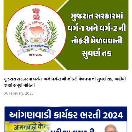
ગુજરાત સરકારમાં વર્ગ-1 અને વર્ગ-2 ની નોકરી મેળવવાની સુવર્ણ તક, અહીંથી
જાણો સંપૂર્ણ માહિતી
06 February, 2025