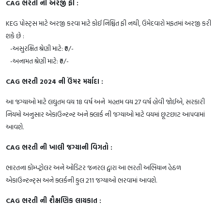
CAG ભરતી ની અરજી ફી :
KEG પોસ્ટ્સ માટે અરજી કરવા માટે કોઈ નિશ્ચિત ફી નથી, ઉમેદવારો મફતમાં અરજી કરી
શકે છે :
-અસુરક્ષિત શ્રેણી માટે: ₹0/-
-અનામત શ્રેણી માટે: ₹0/-
CAG ભરતી 2024 ની ઉંમર મર્યાદા :
આ જગ્યાઓ માટે લઘુતમ વય 18 વર્ષ અને મહત્તમ વય 27 વર્ષ હોવી જોઈએ, સરકારી
નિયમો અનુસાર એકાઉન્ટન્ટ અને ક્લાર્ક ની જગ્યાઓ માટે વયમાં છૂટછાટ આપવામાં
આવશે.
CAG ભરતી ની ખાલી જગ્યાની વિગતો :
ભારતના કોમ્પ્ટ્રોલર અને ઓડિટર જનરલ દ્વારા આ ભરતી અભિયાન હેઠળ
એકાઉન્ટન્ટ્સ અને ક્લર્કની કુલ 211 જગ્યાઓ ભરવામાં આવશે.
CAG ભરતી ની શૈક્ષણિક લાયકાત :