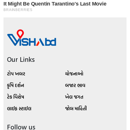
Our Links
ટોપ ખબર
યોજનાઓ
કૃષિ દર્શન
બજાર ભાવ
ટેક વિશેષ
ખેલ જગત
લાઈફ સ્ટાઈલ
જોબ માહિતી
Follow us