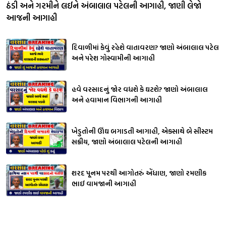
ઠંડી અને ગરમીને લઈને અંબાલાલ પટેલની આગાહી, જાણી લેજો
આજની આગાહી
દિવાળીમાં કેવું રહેશે વાતાવરણ? જાણો અંબાલાલ પટેલ
અને પરેશ ગોસ્વામીની આગાહી
હવે વરસાદનું જોર વધશે કે ઘટશે? જાણો અંબાલાલ
અને હવામાન વિભાગની આગાહી
ખેડુતોની ઊંઘ બગાડતી આગાહી, એકસાથે બે સીસ્ટમ
સક્રીય, જાણો અંબાલાલ પટેલની આગાહી
શરદ પૂનમ પરથી આગોતરું એંધાણ, જાણો રમણીક
ભાઈ વામજાની આગાહી