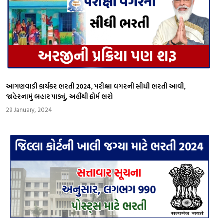
આંગણવાડી કાર્યકર ભરતી 2024, પરીક્ષા વગરની સીધી ભરતી આવી,
જાહેરનામું બહાર પાડ્યું, અહીંથી ફોર્મ ભરો
29 January, 2024