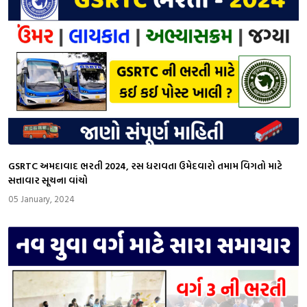
GSRTC અમદાવાદ ભરતી 2024, રસ ધરાવતા ઉમેદવારો તમામ વિગતો માટે
સત્તાવાર સૂચના વાંચો
05 January, 2024