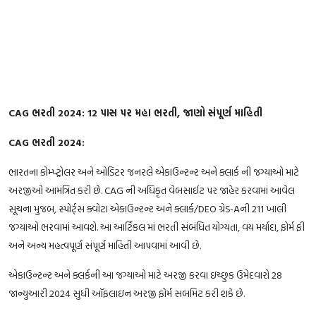
CAG ભરતી 2024: 12 પાસ પર મહા ભરતી, જાણો સંપૂર્ણ માહિતી
CAG ભરતી 2024:
ભારતના કોમ્પ્ટ્રોલર અને ઓડિટર જનરલે એકાઉન્ટન્ટ અને ક્લાર્ક ની જગ્યાઓ માટે
અરજીઓ આમંત્રિત કરી છે. CAG ની અધિકૃત વેબસાઈટ પર જાહેર કરવામાં આવેલ
સૂચના મુજબ, સ્પોર્ટ્સ ક્વોટા એકાઉન્ટન્ટ અને ક્લાર્ક/DEO ગ્રેડ-Aની 211 ખાલી
જગ્યાઓ ભરવામાં આવશે. આ આર્ટિકલ માં ભરતી સંબંધિત યોગ્યતા, વય મર્યાદા, ફોર્મ ફી
અને અન્ય મહત્વપૂર્ણ સંપૂર્ણ માહિતી આપવામાં આવી છે.
એકાઉન્ટન્ટ અને ક્લર્કની આ જગ્યાઓ માટે અરજી કરવા ઇચ્છુક ઉમેદવારો 28
જાન્યુઆરી 2024 સુધી ઑફલાઇન અરજી ફોર્મ સબમિટ કરી શકે છે.