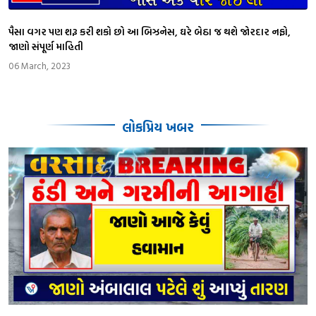
પૈસા વગર પણ શરૂ કરી શકો છો આ બિઝનેસ, ઘરે બેઠા જ થશે જોરદાર નફો,
જાણો સંપૂર્ણ માહિતી
06 March, 2023
લોકપ્રિય ખબર