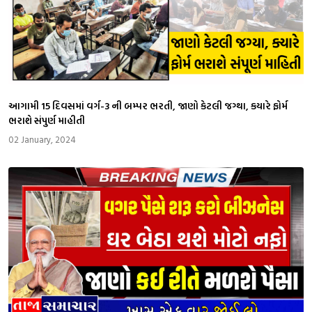
આગામી 15 દિવસમાં વર્ગ-3 ની બમ્પર ભરતી, જાણો કેટલી જગ્થા, કયારે ફોર્મ
ભરાશે સંપુર્ણ માહીતી
02 January, 2024