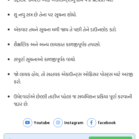
શું નવું સત્ર છે તેના પર સૂચના શોધો.
એકવાર તમને સૂચના મળી જાય તે પછી તેને ડાઉનલોડ કરો.
શૈક્ષણિક અને અન્ય લાયકાત કાળજીપૂર્વક તપાસો.
સંપુર્ણ સૂચનાઓ કાળજીપૂર્વક વાંચો.
જો લાયક હોય, તો સહાયક એકાઉન્ટ્સ ઓફિસર પોસ્ટ્સ માટે અરજી
કરો.
ઉમેદવારોએ છેલ્લી તારીખ પહેલાં જ સબમિશન પ્રક્રિયા પૂર્ણ કરવાની
જરૂર છે.
Youtube
Instagram
facebook