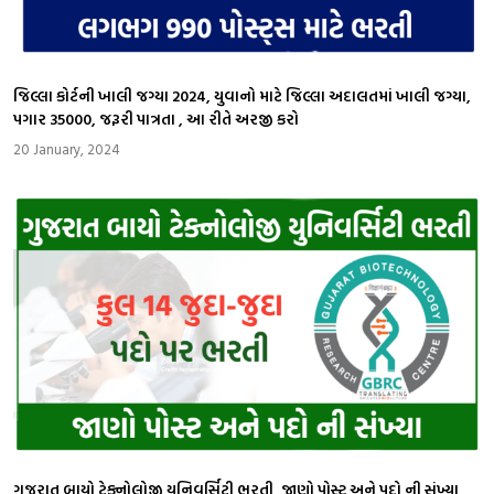
જિલ્લા કોર્ટની ખાલી જગ્યા 2024, યુવાનો માટે જિલ્લા અદાલતમાં ખાલી જગ્યા,
પગાર ₹35000, જરૂરી પાત્રતા , આ રીતે અરજી કરો
20 January, 2024
ગુજરાત બાયો ટેક્નોલોજી યુનિવર્સિટી ભરતી, જાણો પોસ્ટ અને પદો ની સંખ્યા