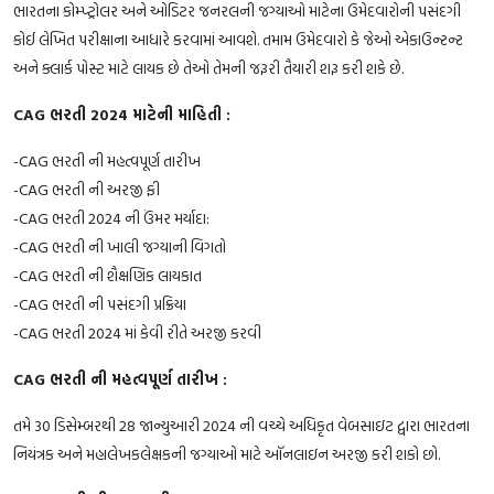
ભારતના કોમ્પ્ટ્રોલર અને ઓડિટર જનરલની જગ્યાઓ માટેના ઉમેદવારોની પસંદગી
કોઈ લેખિત પરીક્ષાના આધારે કરવામાં આવશે. તમામ ઉમેદવારો કે જેઓ એકાઉન્ટન્ટ
અને ક્લાર્ક પોસ્ટ માટે લાયક છે તેઓ તેમની જરૂરી તૈયારી શરૂ કરી શકે છે.
CAG ભરતી 2024 માટેની માહિતી :
-CAG ભરતી ની મહત્વપૂર્ણ તારીખ
-CAG ભરતી ની અરજી ફી
-CAG ભરતી 2024 ની ઉંમર મર્યાદા:
-CAG ભરતી ની ખાલી જગ્યાની વિગતો
-CAG ભરતી ની શૈક્ષણિક લાયકાત
-CAG ભરતી ની પસંદગી પ્રક્રિયા
-CAG ભરતી 2024 માં કેવી રીતે અરજી કરવી
CAG ભરતી ની મહત્વપૂર્ણ તારીખ :
તમે 30 ડિસેમ્બરથી 28 જાન્યુઆરી 2024 ની વચ્ચે અધિકૃત વેબસાઇટ દ્વારા ભારતના
નિયંત્રક અને મહાલેખકલેક્ષકની જગ્યાઓ માટે ઑનલાઇન અરજી કરી શકો છો.