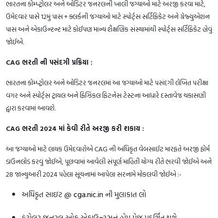
ભારતના કોમ્પ્ટ્રોલર અને ઓડિટર જનરલની ખાલી જગ્યાઓ માટે અરજી કરવા માટે,
ઉમેદવાર પાસે 12મું પાસ + ક્લર્કની જગ્યાઓ માટે સ્પોર્ટ્સ સર્ટિફિકેટ અને ગ્રેજ્યુએશન
પાસ અને એકાઉન્ટન્ટ માટે કોઈપણ માન્ય શૈક્ષણિક સંસ્થામાંથી સ્પોર્ટ્સ સર્ટિફિકેટ હોવું
જોઈએ.
CAG ભરતી ની પસંદગી પ્રક્રિયા :
ભારતના કોમ્પ્ટ્રોલર અને ઓડિટર જનરલમાં આ જગ્યાઓ માટે પસંદગી લેખિત પરીક્ષા
વગર અને સ્પોર્ટ્સ ટ્રાયલ અને ફિઝિકલ ફિટનેસ ટેસ્ટના આધારે દસ્તાવેજ ચકાસણી
દ્વારા કરવામાં આવશે.
CAG ભરતી 2024 માં કેવી રીતે અરજી કરી શકાય :
આ જગ્યાઓ માટે લાયક ઉમેદવારોએ CAG ની અધિકૃત વેબસાઈટ મારફતે અરજી ફોર્મ
ડાઉનલોડ કરવું જોઈએ, પૂછવામાં આવેલી સંપૂર્ણ માહિતી યોગ્ય રીતે ભરવી જોઈએ અને
28 જાન્યુઆરી 2024 પહેલા સૂચનામાં આપેલા સરનામે મોકલવી જોઈએ :-
અધિકૃત સાઇટ @
cga.nic.in
ની મુલાકાત લો
કંટ્રોલર જનરલ ઓફ એકાઉન્ટ્સનું હોમ પેજ પ્રદર્શિત થશે.