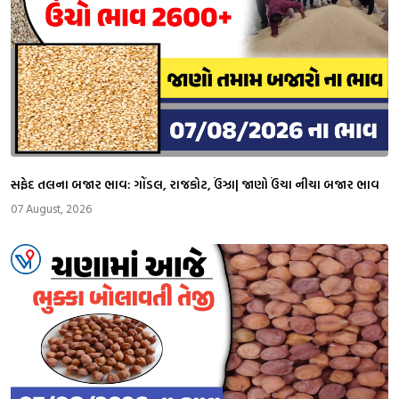
સફેદ તલના બજાર ભાવ: ગોંડલ, રાજકોટ, ઉંઝા| જાણો ઉંચા નીચા બજાર ભાવ
07 August, 2026