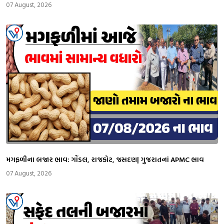
07 August, 2026
મગફળીના બજાર ભાવ: ગોંડલ, રાજકોટ, જસદણ| ગુજરાતનાં APMC ભાવ
07 August, 2026