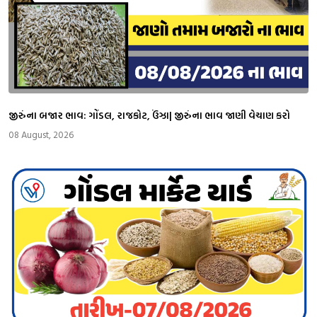
જીરુંના બજાર ભાવ: ગોંડલ, રાજકોટ, ઉંઝા| જીરુંના ભાવ જાણી વેચાણ કરો
08 August, 2026