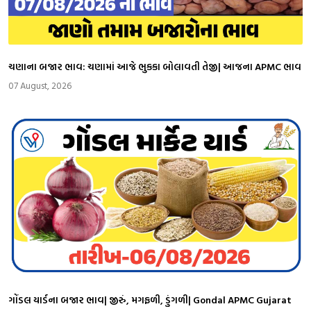
ચણાના બજાર ભાવ: ચણામાં આજે ભુકકા બોલાવતી તેજી| આજના APMC ભાવ
07 August, 2026
ગોંડલ યાર્ડના બજાર ભાવ| જીરું, મગફળી, ડુંગળી| Gondal APMC Gujarat