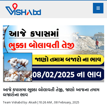
આજે કપાસમા ભુક્કા બોલાવતી તેજી, જાણો આજના તમામ
બજારોના ભાવ
Team Vishabd by: Akash | 10:26 AM , 08 February, 2025