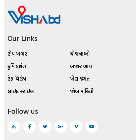
Our Links
ટોપ ખબર
યોજનાઓ
કૃષિ દર્શન
બજાર ભાવ
ટેક વિશેષ
ખેલ જગત
લાઈફ સ્ટાઈલ
જોબ માહિતી
Follow us