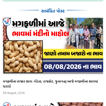
સબંધિત પોસ્ટ
મગફળીના બજાર ભાવ: ગોંડલ, રાજકોટ, જુનાગઢ| આજે મગફળીના ભાવમાં
ધટાડો
08 August, 2026