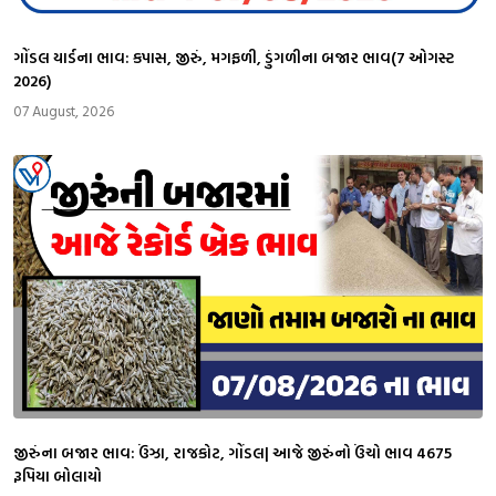
ગોંડલ યાર્ડના ભાવ: કપાસ, જીરું, મગફળી, ડુંગળીના બજાર ભાવ(7 ઓગસ્ટ
2026)
07 August, 2026
જીરુંના બજાર ભાવ: ઉંઝા, રાજકોટ, ગોંડલ| આજે જીરુંનો ઉંચો ભાવ 4675
રૂપિયા બોલાયો