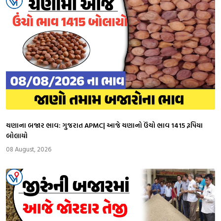
ચણાના બજાર ભાવ: ગુજરાત APMC| આજે ચણાનો ઉંચો ભાવ 1415 રૂપિયા
બોલાયો
08 August, 2026