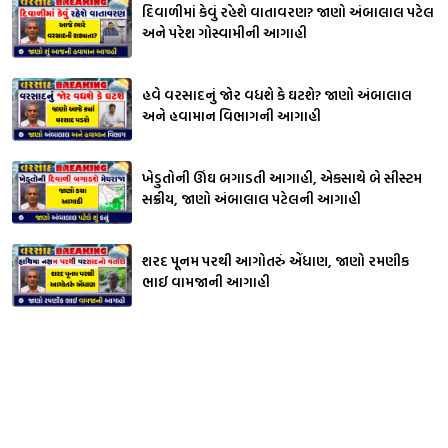
દિવાળીમાં કેવું રહેશે વાતાવરણ? જાણો અંબાલાલ પટેલ
અને પરેશ ગોસ્વામીની આગાહી
હવે વરસાદનું જોર વધશે કે ઘટશે? જાણો અંબાલાલ
અને હવામાન વિભાગની આગાહી
ખેડુતોની ઊંઘ બગાડતી આગાહી, એકસાથે બે સીસ્ટમ
સક્રીય, જાણો અંબાલાલ પટેલની આગાહી
શરદ પૂનમ પરથી આગોતરું એંધાણ, જાણો રમણીક
ભાઈ વામજાની આગાહી