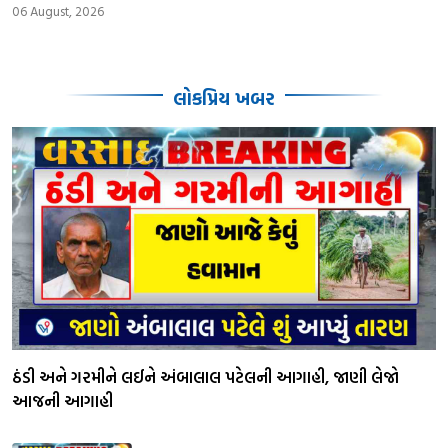
06 August, 2026
લોકપ્રિય ખબર
ઠંડી અને ગરમીને લઈને અંબાલાલ પટેલની આગાહી, જાણી લેજો
આજની આગાહી