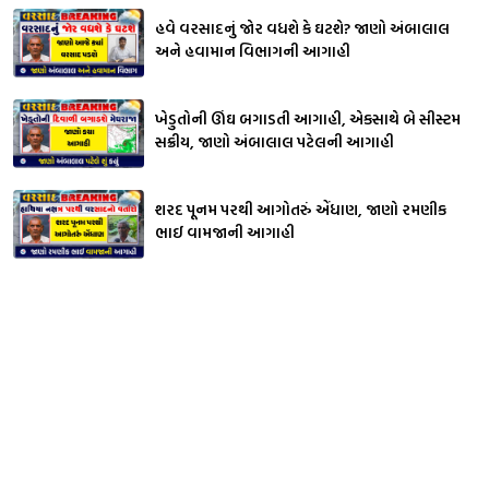
હવે વરસાદનું જોર વધશે કે ઘટશે? જાણો અંબાલાલ
અને હવામાન વિભાગની આગાહી
ખેડુતોની ઊંઘ બગાડતી આગાહી, એકસાથે બે સીસ્ટમ
સક્રીય, જાણો અંબાલાલ પટેલની આગાહી
શરદ પૂનમ પરથી આગોતરું એંધાણ, જાણો રમણીક
ભાઈ વામજાની આગાહી