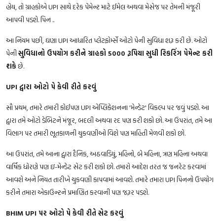
હોય, તો ગ્રાહકોએ UPI સાથે દરેક પેમેન્ટ માટે ઈમેલ અથવા મેસેજ પર તેમની મંજૂરી
આપવી પડશે. પિન ..
આ નિયમ પછી, ઘણા UPI આધારિત પ્લેટફોર્મ્સે ઓટો પેની સુવિધા શરૂ કરી છે. ઓટો
પેની
સુવિધાનો ઉપયોગ કરીને ગ્રાહકો 5000 રૂપિયા સુધી રિકરિંગ પેમેન્ટ કરી
શકે
છે.
UPI દ્વારા ઓટો પે કેવી રીતે કરવું
સૌ પ્રથમ, તમારે તમારી કોઈપણ UPI એપ્લિકેશનના 'મેન્ડેટ' વિકલ્પ પર જવું પડશે. આ
દ્વારા તમે ઓટો ડેબિટને મંજૂર, બદલી અથવા રદ પણ કરી શકો છો. આ ઉપરાંત, તમે આ
વિભાગ પર તમારી ભૂતકાળની ચુકવણીઓ વિશે પણ માહિતી મેળવી શકો છો.
આ ઉપરાંત, તમે આના દ્વારા દૈનિક, અઠવાડિયું, મહિનો, બે મહિના, ત્રણ મહિના અથવા
વાર્ષિક ધોરણે પણ ઇ-મેન્ડેટ સેટ કરી શકો છો. તમારો આદેશ તરત જ જનરેટ કરવામાં
આવશે અને નિયત તારીખે ચુકવણી કાપવામાં આવશે. તમારે તમારા UPI પિનનો ઉપયોગ
કરીને તમારા એકાઉન્ટને પ્રમાણિત કરવાની પણ જરૂર પડશે.
BHIM UPI પર ઓટો પે કેવી રીતે સેટ કરવું