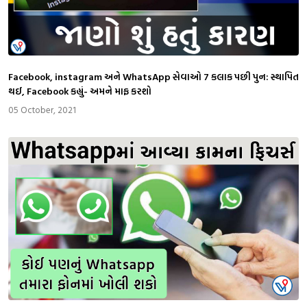
Facebook, instagram અને WhatsApp સેવાઓ 7 કલાક પછી પુન: સ્થાપિત
થઈ, Facebook કહ્યું- અમને માફ કરશો
05 October, 2021