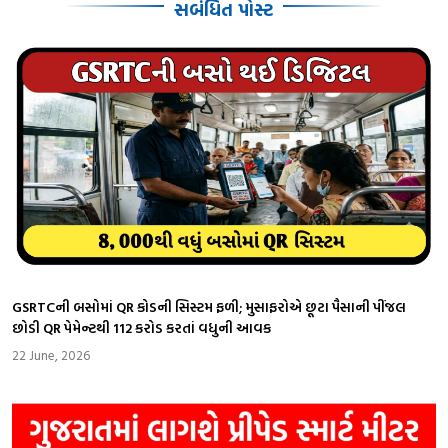
સબંધિત પોસ્ટ
GSRTCની બસોમાં QR કોડની સિસ્ટમ ફળી; મુસાફરોએ છૂટા પૈસાની પીંજલ
છોડી QR પેમેન્ટથી 112 કરોડ કરતાં વધુની આવક
22 June, 2026