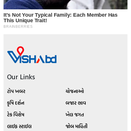
Our Links
ટોપ ખબર
યોજનાઓ
કૃષિ દર્શન
બજાર ભાવ
ટેક વિશેષ
ખેલ જગત
લાઈફ સ્ટાઈલ
જોબ માહિતી