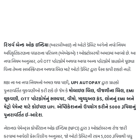
રિઝર્વ બેન્ક ઓફ ઇન્ડિયા
(આરબીઆઇ) નો ઓટો ડેબિટ અંગેનો નવો નિયમ
અધિકૃતિકરણના વધારાના પરિબળ (એએફએ) 1 ઓક્ટોબરથી અમલમાં આવ્યો છે. આ
નવા નિયમ અનુસાર, હવે OTT પ્લેટફોર્મ અથવા આવા અન્ય પ્લેટફોર્મ ગ્રાહકોને પૂછ્યા
વિના તેમના સબસ્ક્રિપ્શન અથવા બિલ માટે ઓટો ડેબિટ દ્વારા પૈસા કાપી શકશે નહીં.
RBI ના આ નવા નિયમનો અમલ થયા પછી
, UPI AUTOPAY
દ્વારા ગ્રાહકો
પુનરાવર્તિત ચુકવણીઓ કરી શકે છે જેમ કે
મોબાઇલ બિલ, વીજળીના બિલ, EMI
ચૂકવણી, OTT પ્લેટફોર્મનું સભ્યપદ, વીમો, મ્યુચ્યુઅલ ફંડ, લોનનું EMI અને
મેટ્રો પેમેન્ટ માટે કોઈપણ UPI. એપ્લિકેશનનો ઉપયોગ કરીને 5000 રૂપિયાનું
પુનરાવર્તિત ઈ-આદેશ.
નેશનલ પેમેન્ટ્સ કોર્પોરેશન ઓફ ઈન્ડિયા (NPCI) દ્વારા 3 ઓક્ટોબરના રોજ જારી
કરવામાં આવેલી પ્રેસ રિલીઝ અનુસાર, જો ઓટો ડેબિટની રકમ 5,000 રૂપિયાથી વધુ