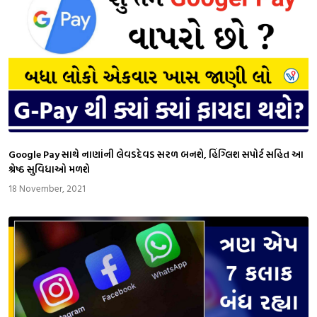
Google Pay સાથે નાણાંની લેવડદેવડ સરળ બનશે, હિંગ્લિશ સપોર્ટ સહિત આ
શ્રેષ્ઠ સુવિધાઓ મળશે
18 November, 2021