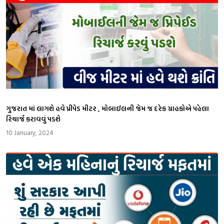
ગુજરાત માં લાગશે હવે પ્રીપેડ મીટર , મોબાઈલની જેમ જ દરેક ગ્રાહકોએ પહેલા
રિચાર્જ કરાવવું પડશે
10 January, 2024