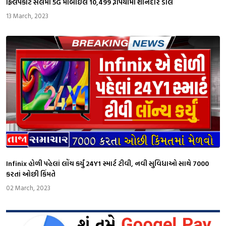
ફ્લિપકાર્ટ સેલમાં 5G મોબાઈલ 10,499 રૂપિયામાં શાનદાર ડીલ
13 March, 2023
Infinix હોળી પહેલાં લોંચ કર્યું 24Y1 સ્માર્ટ ટીવી, નવી સુવિધાઓ સાથે 7000
કરતાં ઓછી કિંમતે
02 March, 2023