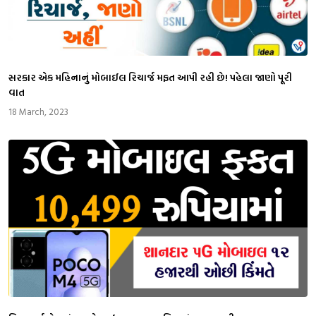
સરકાર એક મહિનાનું મોબાઈલ રિચાર્જ મફત આપી રહી છે! પહેલા જાણો પૂરી
વાત
18 March, 2023