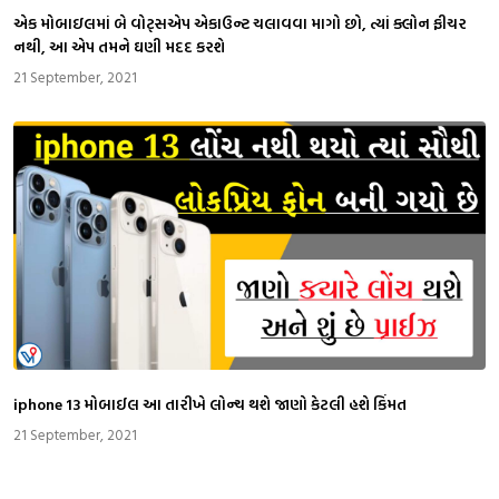
એક મોબાઇલમાં બે વોટ્સએપ એકાઉન્ટ ચલાવવા માગો છો, ત્યાં ક્લોન ફીચર
નથી, આ એપ તમને ઘણી મદદ કરશે
21 September, 2021
iphone 13 મોબાઈલ આ તારીખે લોન્ચ થશે જાણો કેટલી હશે કિંમત
21 September, 2021