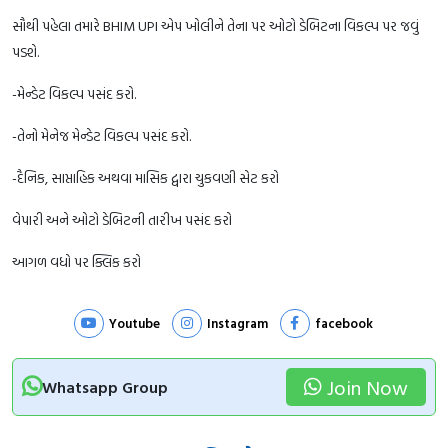
સૌથી પહેલા તમારે BHIM UPI એપ ખોલીને તેના પર ઓટો ડેબિટના વિકલ્પ પર જવું
પડશે.
-મેન્ડેટ વિકલ્પ પસંદ કરો.
-તેનો મેનેજ મેન્ડેટ વિકલ્પ પસંદ કરો.
-દૈનિક, સાપ્તાહિક અથવા માસિક દ્વારા ચુકવણી સેટ કરો
વેપારી અને ઓટો ડેબિટની તારીખ પસંદ કરો
આગળ વધો પર ક્લિક કરો
Youtube
Instagram
facebook
Join Now
Whatsapp Group