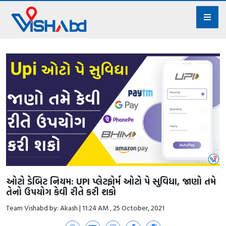
ઓટો ડેબિટ નિયમ: UPI પ્લેટફોર્મ ઓટો પે સુવિધા, જાણો તમે
તેનો ઉપયોગ કેવી રીતે કરી શકો
Team Vishabd by: Akash | 11:24 AM , 25 October, 2021