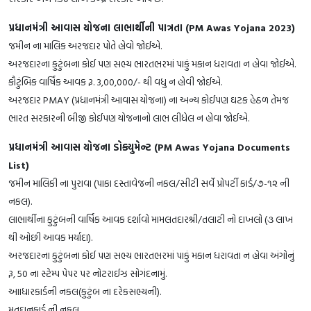
પ્રધાનમંત્રી આવાસ યોજના લાભાર્થીની પાત્રતા (PM Awas Yojana 2023)
જમીન ના માલિક અરજદાર પોતે હોવો જોઈએ.
અરજદારના કુટુંબના કોઈ પણ સભ્ય ભારતભરમાં પાકું મકાન ધરાવતા ન હોવા જોઈએ.
કૌટુંબિક વાર્ષિક આવક રૂ. 3,00,000/- થી વધુ ન હોવી જોઈએ.
અરજદાર PMAY (પ્રધાનમંત્રી આવાસ યોજના) ના અન્ય કોઈપણ ઘટક હેઠળ તેમજ
ભારત સરકારની બીજી કોઈપણ યોજનાનો લાભ લીધેલ ન હોવા જોઈએ.
પ્રધાનમંત્રી આવાસ યોજના ડોક્યુમેન્ટ (PM Awas Yojana Documents
List)
જમીન માલિકી ના પુરાવા (પાકા દસ્તાવેજની નકલ/સીટી સર્વે પ્રોપર્ટી કાર્ડ/૭-૧૨ ની
નકલ).
લાભાર્થીના કુટુંબની વાર્ષિક આવક દર્શાવો મામલતદારશ્રી/તલાટી નો દાખલો (૩ લાખ
થી ઓછી આવક મર્યાદા).
અરજદારના કુટુંબના કોઈ પણ સભ્ય ભારતભરમાં પાકું મકાન ધરાવતા ન હોવા અંગોનું
રૂ, 50 ના સ્ટેમ્પ પેપર પર નોટરાઈઝ સોગંદનામું.
આાધારકાર્ડની નકલ(કુટુંબ ના દરેકસભ્યની).
મતદાનકાર્ડ ની નકલ.