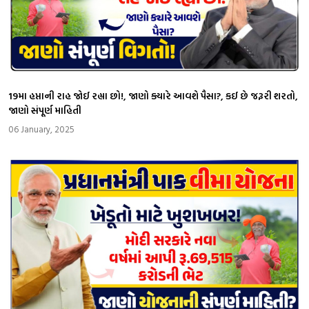
19મા હપ્તાની રાહ જોઈ રહ્યા છો!, જાણો ક્યારે આવશે પૈસા?, કઈ છે જરૂરી શરતો,
જાણો સંપૂર્ણ માહિતી
06 January, 2025