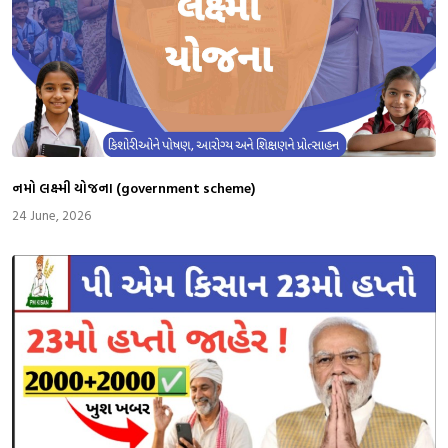
નમો લક્ષ્મી યોજના (government scheme)
24 June, 2026