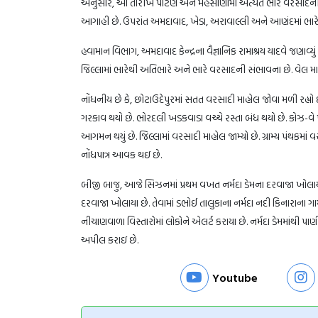
અનુસાર, આ તારીખે પાટણ અને મહેસાણામાં અત્યંત ભારે વરસાદની 
આગાહી છે. ઉપરાંત અમદાવાદ, ખેડા, અરાવાલ્લી અને આણંદમાં ભા
હવામાન વિભાગ, અમદાવાદ કેન્દ્રના વૈજ્ઞાનિક રામાશ્રય યાદવે જણાવ્યું કે
જિલ્લામાં ભારેથી અતિભારે અને ભારે વરસાદની સંભાવના છે. વેલ મ
નોંધનીય છે કે, છોટાઉદેપુરમાં સતત વરસાદી માહોલ જોવા મળી રહ્યો
ગરકાવ થયો છે. ભોરદલી ખડકવાડા વચ્ચે રસ્તા બંધ થયો છે. કોઝ-વે
આગમન થયું છે. જિલ્લામાં વરસાદી માહોલ જામ્યો છે. ગ્રામ્ય પંથકમા
નોંધપાત્ર આવક થઇ છે.
બીજી બાજુ, આજે સિઝનમાં પ્રથમ વખત નર્મદા ડેમના દરવાજા ખો
દરવાજા ખોલાયા છે. તેવામાં ડભોઈ તાલુકાના નર્મદા નદી કિનારાના ગામો
નીચાણવાળા વિસ્તારોમાં લોકોને એલર્ટ કરાયા છે. નર્મદા ડેમમાંથી પ
અપીલ કરાઇ છે.
Youtube