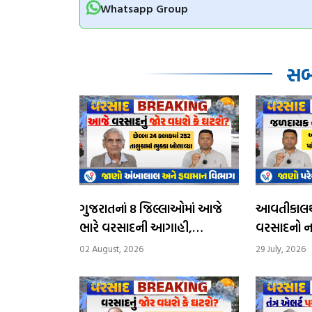
Whatsapp Group
સબં
ગુજરાતનાં 8 જિલ્લાઓમાં આજે
આવતીકાલથી
ભારે વરસાદની આગાહી,
વરસાદનો ન
સોમવારથી વરસાદનું જોર ઘટશે
દિવસ ભારે
02 August, 2026
29 July, 2026
આગાહી