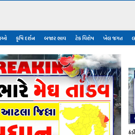
નાઓ
કૃષિ દર્શન
બજાર ભાવ
ટેક વિશેષ
ખેલ જગત
લ
ઠં