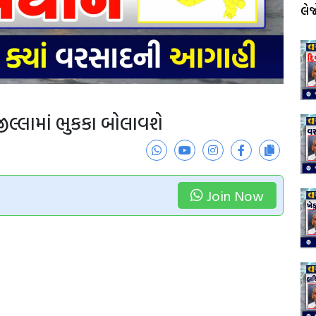
લે
જીલ્લામાં ભુકકા બોલાવશે
3
Join Now