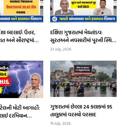
 બદલાઈ: ઉત્તર,
દક્ષિણ ગુજરાતમાં મેઘતાંડવ:
ત અને સૌરાષ્ટ્રમાં
સુરતઅને નવસારીમાં પૂરની સ્થિતિ
માં ભારેથી
વચ્ચે શાળાઓમાં રજા જાહેર
23 July, 2026
રસાદની શક્યતા
ગુજરાતમાં છેલ્લા 24 કલાકમાં 95
ટેલની મોટી આગાહી:
તાલુકામાં વરસ્યો વરસાદ
ુલાઈ દરમિયાન
તૂટી પડશે આભ
19 July, 2026