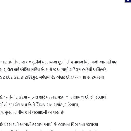
યા બાદ હવે મેઘરાજા મન મૂકીને વરસવાના મૂડમાં છે. હવામાન વિભાગની આગાહી પણ
, વેલ માર્ક એરિયા સક્રિય છે. સાથે જ આગામી 4 દિવસ ભારેથી અતિભારે
છે. દાહોદ, છોટાઉદેપુર, નર્મદામાં રેડ એલર્ટ છે. 17 અને 18 સપ્ટેમ્બરના
ં કે, 17મીએ દાહોદમાં અત્યંત ભારે વરસાદ પડવાની સંભાવના છે. જે જિલ્લામાં
ીનો સમાવેશ થાય છે. તે સિવાય બનાસકાંઠા, મહેસાણા,
ૂચ, સુરત, તાપીમાં ભારે વરસાદની આગાહી છે.
 ભારે વરસાદની આગાહી કરવામાં આવી છે. હવામાન વિભાગના જણાવ્યા