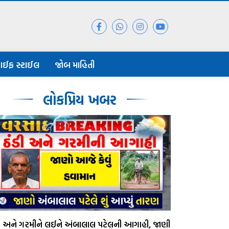
ાઈફ સ્ટાઈલ
જોબ માહિતી
લોકપ્રિય ખબર
ડી અને ગરમીને લઈને અંબાલાલ પટેલની આગાહી, જાણી