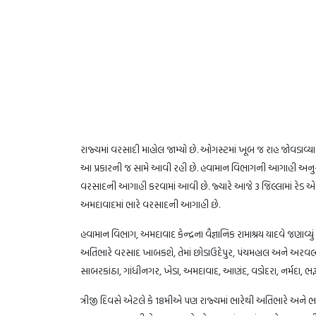
રાજ્યમાં વરસાદી માહોલ જામ્યો છે. ઓગસ્ટમાં ખૂબ જ રાહ જોવડાવ્
આ પ્રકારની જ સામે આવી રહી છે. હવામાન વિભાગની આગાહી અનુસાર
વરસાદની આગાહી કરવામાં આવી છે. જ્યારે આજે 3 જિલ્લામાં રેડ એલર્ટ 
અમદાવાદમાં ભારે વરસાદની આગાહી છે.
હવામાન વિભાગ, અમદાવાદ કેન્દ્રના વૈજ્ઞાનિક રામાશ્રય યાદવે જણાવ્યુ
અતિભારે વરસાદ ખાબકશે, તેમાં છોડાઉદેપુર, પંચમહાલ અને અરવલ્લ
સાબરકાંઠા, ગાંધીનગર, ખેડા, અમદાવાદ, આણંદ, વડોદરા, નર્મદા, ભર
ત્રીજી દિવસે એટલે કે 18મીએ પણ રાજ્યમાં ભારેથી અતિભારે અને