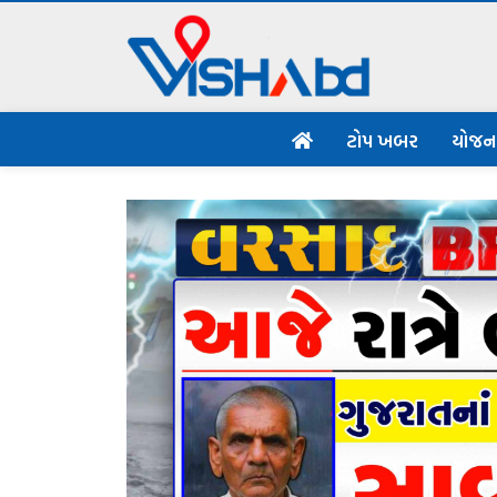
ટોપ ખબર
યોજ