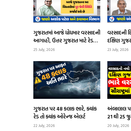
ગુજરાતમાં આજે ધોધમાર વરસાદની
વરસાદની દિશા
આગાહી, ઉત્તર ગુજરાત માટે રેડ
દક્ષિણ ગુજરા
એલર્ટ, સૌરાષ્ટ્રમાં ઓરેન્જ એલર્ટ,
આગામી 24 કલાક
25 July, 2026
23 July, 2026
અતિભારે વ
ગુજરાત પર 48 કલાક ભારે, ક્યાંક
અંબાલાલ પ
રેડ તો ક્યાંક ઓરેન્જ એલર્ટ
21 થી 25 જ
ગુજરાતમાં 
22 July, 2026
20 July, 2026