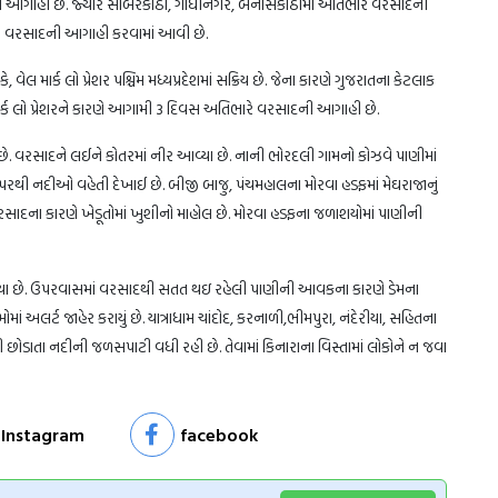
આગાહી છે. જ્યારે સાબરકાંઠા, ગાંધીનગર, બનાસકાંઠામાં અતિભારે વરસાદની
રે વરસાદની આગાહી કરવામાં આવી છે.
, વેલ માર્ક લો પ્રેશર પશ્ચિમ મધ્યપ્રદેશમાં સક્રિય છે. જેના કારણે ગુજરાતના કેટલાક
ાર્ક લો પ્રેશરને કારણે આગામી 3 દિવસ અતિભારે વરસાદની આગાહી છે.
 છે. વરસાદને લઈને કોતરમાં નીર આવ્યા છે. નાની ભોરદલી ગામનો કોઝવે પાણીમાં
 પરથી નદીઓ વહેતી દેખાઈ છે. બીજી બાજુ, પંચમહાલના મોરવા હડફમાં મેઘરાજાનું
ં વરસાદના કારણે ખેડૂતોમાં ખુશીનો માહોલ છે. મોરવા હડફના જળાશયોમાં પાણીની
લાયા છે. ઉપરવાસમાં વરસાદથી સતત થઇ રહેલી પાણીની આવકના કારણે ડેમના
માં અલર્ટ જાહેર કરાયું છે. યાત્રાધામ ચાંદોદ, કરનાળી,ભીમપુરા, નંદેરીયા, સહિતના
ાણી છોડાતા નદીની જળસપાટી વધી રહી છે. તેવામાં કિનારાના વિસ્તામાં લોકોને ન જવા
Instagram
facebook