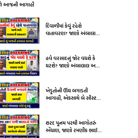
જો આજની આગાહી
દિવાળીમાં કેવું રહેશે
વાતાવરણ? જાણો અંબાલાલ
પટેલ અને પરેશ ગોસ્વામીની
આગાહી
હવે વરસાદનું જોર વધશે કે
ઘટશે? જાણો અંબાલાલ અને
હવામાન વિભાગની આગાહી
ખેડુતોની ઊંઘ બગાડતી
આગાહી, એકસાથે બે સીસ્ટમ
સક્રીય, જાણો અંબાલાલ
પટેલની આગાહી
શરદ પૂનમ પરથી આગોતરું
એંધાણ, જાણો રમણીક ભાઈ
વામજાની આગાહી