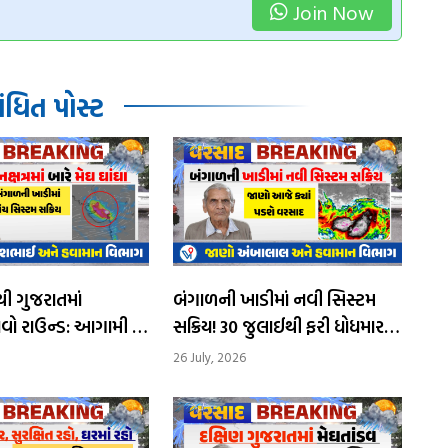
Join Now
ધિત પોસ્ટ
 ગુજરાતમાં
બંગાળની ખાડીમાં નવી સિસ્ટમ
વો રાઉન્ડ: આગામી 4
સક્રિય! 30 જુલાઈથી ફરી ધોધમાર
થી અતિભારે વરસાદની
વરસાદની આગાહી
26 July, 2026