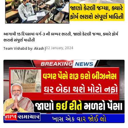
આગામી 15 દિવસમાં વર્ગ-3 ની બમ્પર ભરતી, જાણો કેટલી જગ્થા, કયારે ફોર્મ
ભરાશે સંપુર્ણ માહીતી
02 January, 2024
Team Vishabd by: Akash |