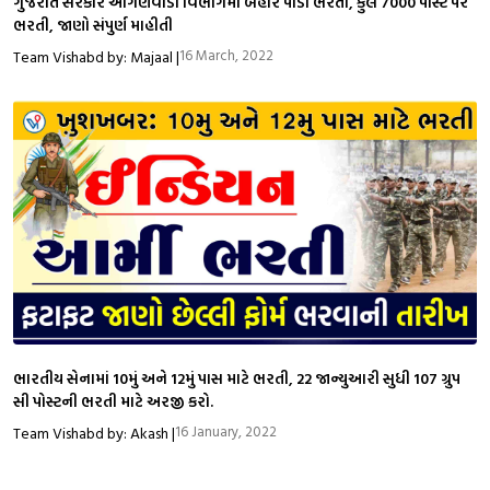
ગુજરાત સરકારે આંગણવાડી વિભાગમાં બહાર પાડી ભરતી, કુલ 7000 પોસ્ટ પર
ભરતી, જાણો સંપુર્ણ માહીતી
16 March, 2022
Team Vishabd by: Majaal |
ભારતીય સેનામાં 10મું અને 12મું પાસ માટે ભરતી, 22 જાન્યુઆરી સુધી 107 ગ્રુપ
સી પોસ્ટની ભરતી માટે અરજી કરો.
16 January, 2022
Team Vishabd by: Akash |