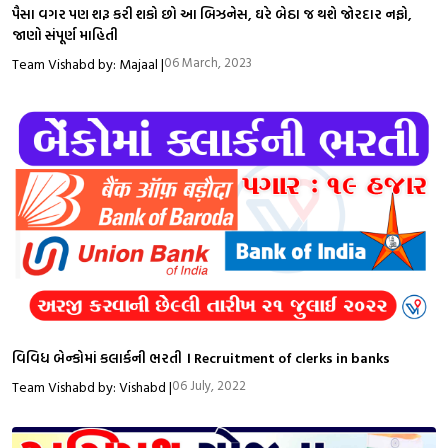
પૈસા વગર પણ શરૂ કરી શકો છો આ બિઝનેસ, ઘરે બેઠા જ થશે જોરદાર નફો,
જાણો સંપૂર્ણ માહિતી
06 March, 2023
Team Vishabd by: Majaal |
વિવિધ બેન્કોમાં કલાર્કની ભરતી । Recruitment of clerks in banks
06 July, 2022
Team Vishabd by: Vishabd |