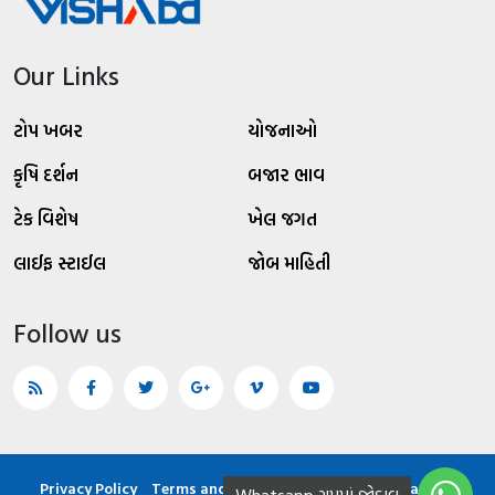
Our Links
ટોપ ખબર
યોજનાઓ
કૃષિ દર્શન
બજાર ભાવ
ટેક વિશેષ
ખેલ જગત
લાઈફ સ્ટાઈલ
જોબ માહિતી
Follow us
Privacy Policy
Terms and condition
About
Contact Us