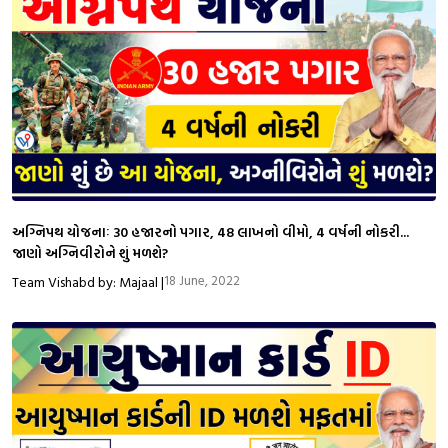
અગ્નિપથ યોજનાઃ 30 હજારનો પગાર, 48 લાખનો વીમો, 4 વર્ષની નોકરી...
જાણો અગ્નિવીરોને શું મળશે?
18 June, 2022
Team Vishabd by: Majaal |