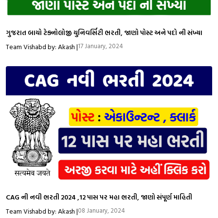
ગુજરાત બાયો ટેક્નોલોજી યુનિવર્સિટી ભરતી, જાણો પોસ્ટ અને પદો ની સંખ્યા
17 January, 2024
Team Vishabd by: Akash |
CAG ની નવી ભરતી 2024 ,12 પાસ પર મહા ભરતી, જાણો સંપૂર્ણ માહિતી
08 January, 2024
Team Vishabd by: Akash |