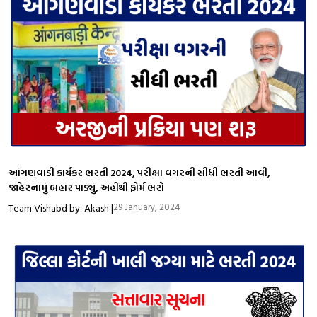
આંગણવાડી કાર્યકર ભરતી 2024, પરીક્ષા વગરની સીધી ભરતી આવી,
જાહેરનામું બહાર પાડ્યું, અહીંથી ફોર્મ ભરો
29 January, 2024
Team Vishabd by: Akash |