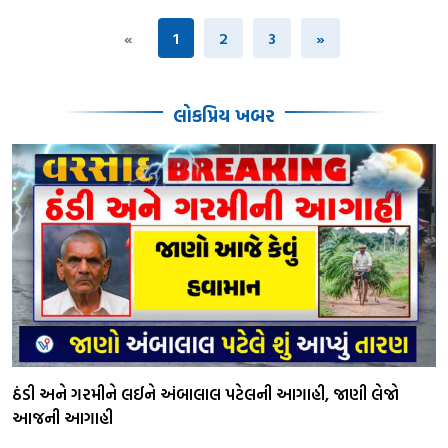
«
1
2
3
»
લોકપ્રિય ખબર
ઠંડી અને ગરમીને લઈને અંબાલાલ પટેલની આગાહી, જાણી લેજો
આજની આગાહી