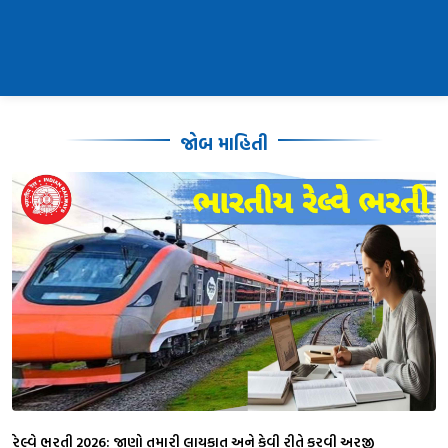
જોબ માહિતી
રેલ્વે ભરતી 2026: જાણો તમારી લાયકાત અને કેવી રીતે કરવી અરજી