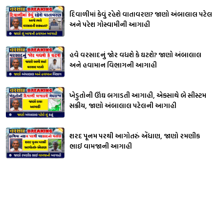
દિવાળીમાં કેવું રહેશે વાતાવરણ? જાણો અંબાલાલ પટેલ
અને પરેશ ગોસ્વામીની આગાહી
હવે વરસાદનું જોર વધશે કે ઘટશે? જાણો અંબાલાલ
અને હવામાન વિભાગની આગાહી
ખેડુતોની ઊંઘ બગાડતી આગાહી, એકસાથે બે સીસ્ટમ
સક્રીય, જાણો અંબાલાલ પટેલની આગાહી
શરદ પૂનમ પરથી આગોતરું એંધાણ, જાણો રમણીક
ભાઈ વામજાની આગાહી